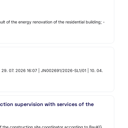
lt of the energy renovation of the residential building; -
. 07. 2026 16:07 | JN002691/2026-SL1/01 | 10. 04.
ction supervision with services of the
f the construction site coordinator according to BauKG