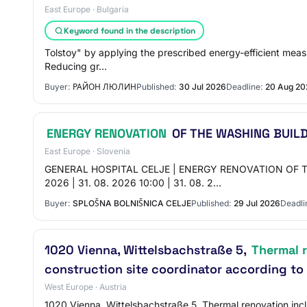
East Europe · Bulgaria
Keyword found in the description
Tolstoy" by applying the prescribed energy-efficient measur
Reducing gr…
Buyer:
РАЙОН ЛЮЛИН
Published:
30 Jul 2026
Deadline:
20 Aug 20
ENERGY RENOVATION
OF THE WASHING BUILD
East Europe · Slovenia
GENERAL HOSPITAL CELJE | ENERGY RENOVATION OF THE W
2026 | 31. 08. 2026 10:00 | 31. 08. 2…
Buyer:
SPLOŠNA BOLNIŠNICA CELJE
Published:
29 Jul 2026
Deadli
1020 Vienna, Wittelsbachstraße 5,
Thermal 
construction site coordinator according t
West Europe · Austria
1020 Vienna, Wittelsbachstraße 5, Thermal renovation inclu