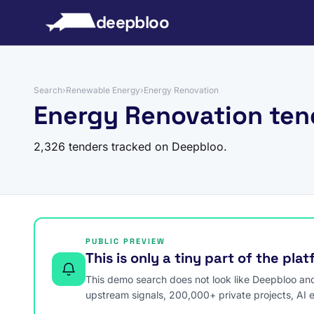
to content
deepbloo
Search
›
Renewable Energy
›
Energy Renovation
Energy Renovation ten
2,326 tenders tracked on Deepbloo.
PUBLIC PREVIEW
This is only a tiny part of the pla
This demo search does not look like Deepbloo and s
upstream signals, 200,000+ private projects, AI 