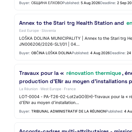
Buyer:
ОБЩИНА ЕЛХОВО
Published:
5 Aug 2026
Deadline:
2 Sep 2
Annex to the Stari trg Health Station and
en
East Europe · Slovenia
LOŠKA DOLINA MUNICIPALITY | Annex to the Stari trg Healt
JN006206/2026-SL1/01 | 04…
Buyer:
OBČINA LOŠKA DOLINA
Published:
4 Aug 2026
Deadline:
24
Travaux pour la «
rénovation thermique
, é
production d’ENr au moyen d’installations 
La Réunion · West Europe · France
LOT-0004 - PA-T26-02-Lot2aGO(EH)-Travaux pour la « rén
d’ENr au moyen d’installation…
Buyer:
TRIBUNAL ADMINISTRATIF DE LA RÉUNION
Published:
4 Au
Accords-cadres multi-attributaires - missio