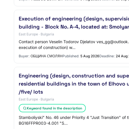
Execution of engineering (design, supervisi
building - Block No. A-4, located at: Smolya
East Europe · Bulgaria
Contact person Veselin Todorov Djelatov ves_gg@outlook.
execution of construction) w…
Buyer:
ОБЩИНА СМОЛЯН
Published:
5 Aug 2026
Deadline:
24 Aug
Engineering (design, construction and supe
residential buildings in the town of Elhovo
/five/ lots
East Europe · Bulgaria
Keyword found in the description
Stamboliyski" No. 46 under Priority 4 "Just Transition" of
BG16FFPR003-4.001 "S…