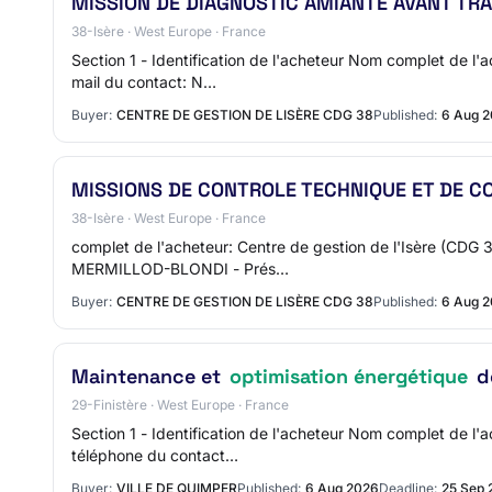
MISSION DE DIAGNOSTIC AMIANTE AVANT TR
38-Isère · West Europe · France
Section 1 - Identification de l'acheteur Nom complet de l
mail du contact: N…
Buyer:
CENTRE DE GESTION DE LISÈRE CDG 38
Published:
6 Aug 
MISSIONS DE CONTROLE TECHNIQUE ET DE 
38-Isère · West Europe · France
complet de l'acheteur: Centre de gestion de l'Isère (CDG
MERMILLOD-BLONDI - Prés…
Buyer:
CENTRE DE GESTION DE LISÈRE CDG 38
Published:
6 Aug 
Maintenance et
optimisation énergétique
de
29-Finistère · West Europe · France
Section 1 - Identification de l'acheteur Nom complet de 
téléphone du contact…
Buyer:
VILLE DE QUIMPER
Published:
6 Aug 2026
Deadline:
25 Sep 