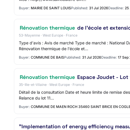
Buyer:
MAIRIE DE SAINT LOUIS
Published:
31 Jul 2026
Deadline:
25
Rénovation thermique
de l'école et extensi
53-Mayenne · West Europe · France
Type d'avis : Avis de marché Type de marché : National
Rénovation thermique de l'école et…
Buyer:
COMMUNE DE BAIS
Published:
31 Jul 2026
Deadline:
17 Sep
Rénovation thermique
Espace Joudet - Lot 
35-Ille-et-Vilaine · West Europe · France
Détail de la consultation Date et heure limite de remise 
Relance du lot 11…
Buyer:
COMMUNE DE MAEN ROCH 35460 SAINT BRICE EN COGL
"Implementation of energy efficiency measu