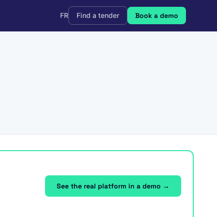
FR
Find a tender
Book a demo
See the real platform in a demo →