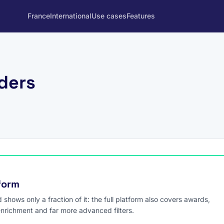
France
International
Use cases
Features
ders
tform
hows only a fraction of it: the full platform also covers awards,
enrichment and far more advanced filters.