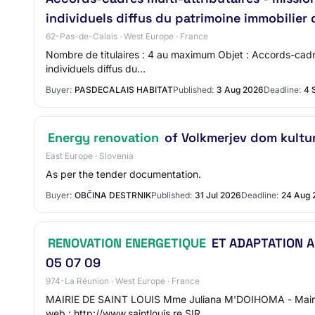
individuels diffus du patrimoine immobilier 
62-Pas-de-Calais · West Europe · France
Nombre de titulaires : 4 au maximum Objet : Accords-cadres
individuels diffus du…
Buyer:
PASDECALAIS HABITAT
Published:
3 Aug 2026
Deadline:
4 
Energy renovation
of Volkmerjev dom kultur
East Europe · Slovenia
As per the tender documentation.
Buyer:
OBČINA DESTRNIK
Published:
31 Jul 2026
Deadline:
24 Aug 
RENOVATION ENERGETIQUE
ET ADAPTATION A
05 07 09
974-La Réunion · West Europe · France
MAIRIE DE SAINT LOUIS Mme Juliana M'DOIHOMA - Maire 
web : http://www.saintlouis.re SIR…