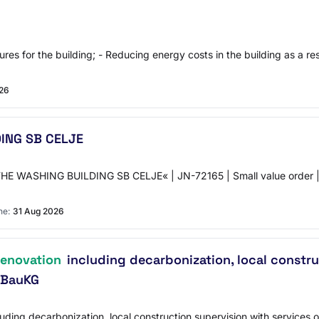
es for the building; - Reducing energy costs in the building as a resu
26
ING SB CELJE
ASHING BUILDING SB CELJE« | JN-72165 | Small value order | 29
ne:
31 Aug 2026
renovation
including decarbonization, local constru
o BauKG
ding decarbonization, local construction supervision with services o