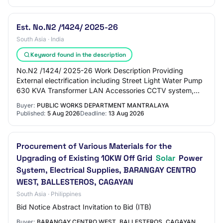
Est. No.N2 /1424/ 2025-26
South Asia · India
Keyword found in the description
No.N2 /1424/ 2025-26 Work Description Providing
External electrification including Street Light Water Pump
630 KVA Transformer LAN Accessories CCTV system,
Audio system DG set and UPS for power Back…
Buyer:
PUBLIC WORKS DEPARTMENT MANTRALAYA
Published:
5 Aug 2026
Deadline:
13 Aug 2026
Procurement of Various Materials for the
Upgrading of Existing 10KW Off Grid
Solar
Power
System, Electrical Supplies, BARANGAY CENTRO
WEST, BALLESTEROS, CAGAYAN
South Asia · Philippines
Bid Notice Abstract Invitation to Bid (ITB)
Buyer:
BARANGAY CENTRO WEST, BALLESTEROS, CAGAYAN