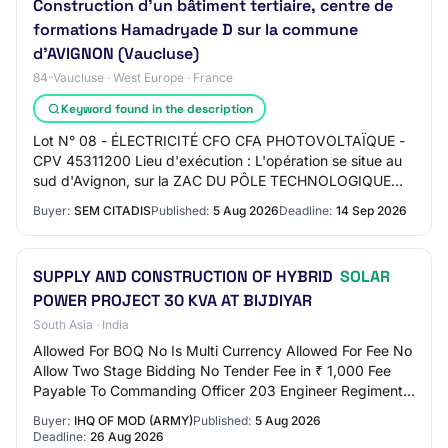
Construction d'un bâtiment tertiaire, centre de
formations Hamadryade D sur la commune
d'AVIGNON (Vaucluse)
84-Vaucluse · West Europe · France
Keyword found in the description
Lot N° 08 - ÉLECTRICITÉ CFO CFA PHOTOVOLTAÏQUE -
CPV 45311200 Lieu d'exécution : L'opération se situe au
sud d'Avignon, sur la ZAC DU PÔLE TECHNOLOGIQUE
AGROPARC (adresse indiquée dans le RC). Lot N°…
Buyer:
SEM CITADIS
Published:
5 Aug 2026
Deadline:
14 Sep 2026
SUPPLY AND CONSTRUCTION OF HYBRID
SOLAR
POWER PROJECT 30 KVA AT BIJDIYAR
South Asia · India
Allowed For BOQ No Is Multi Currency Allowed For Fee No
Allow Two Stage Bidding No Tender Fee in ₹ 1,000 Fee
Payable To Commanding Officer 203 Engineer Regiment
Tender Fee Exemption Allowed No EMD Am…
Buyer:
IHQ OF MOD (ARMY)
Published:
5 Aug 2026
Deadline:
26 Aug 2026