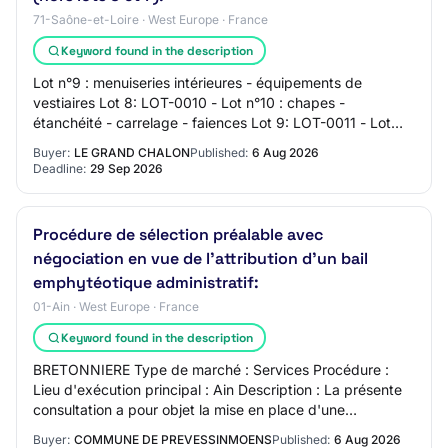
71-Saône-et-Loire · West Europe · France
Keyword found in the description
Lot n°9 : menuiseries intérieures - équipements de
vestiaires Lot 8: LOT-0010 - Lot n°10 : chapes -
étanchéité - carrelage - faiences Lot 9: LOT-0011 - Lot
n°11 : chauffage - ventilation - climatisat…
Buyer:
LE GRAND CHALON
Published:
6 Aug 2026
Deadline:
29 Sep 2026
Procédure de sélection préalable avec
négociation en vue de l'attribution d'un bail
emphytéotique administratif:
01-Ain · West Europe · France
Keyword found in the description
BRETONNIERE Type de marché : Services Procédure :
Lieu d'exécution principal : Ain Description : La présente
consultation a pour objet la mise en place d'une
procédure de sélection préalable avec nég…
Buyer:
COMMUNE DE PREVESSINMOENS
Published:
6 Aug 2026