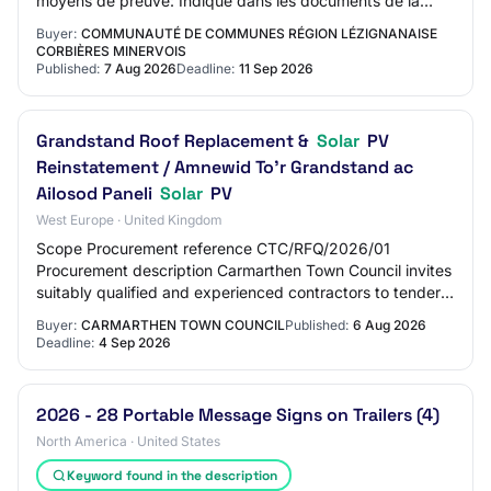
moyens de preuve: Indiqué dans les documents de la
consultation Date limite de réception des pl…
Buyer:
COMMUNAUTÉ DE COMMUNES RÉGION LÉZIGNANAISE
CORBIÈRES MINERVOIS
Published:
7 Aug 2026
Deadline:
11 Sep 2026
Grandstand Roof Replacement &
Solar
PV
Reinstatement / Amnewid To’r Grandstand ac
Ailosod Paneli
Solar
PV
West Europe · United Kingdom
Scope Procurement reference CTC/RFQ/2026/01
Procurement description Carmarthen Town Council invites
suitably qualified and experienced contractors to tender
for the replacement of the existing roof c…
Buyer:
CARMARTHEN TOWN COUNCIL
Published:
6 Aug 2026
Deadline:
4 Sep 2026
2026 - 28 Portable Message Signs on Trailers (4)
North America · United States
Keyword found in the description