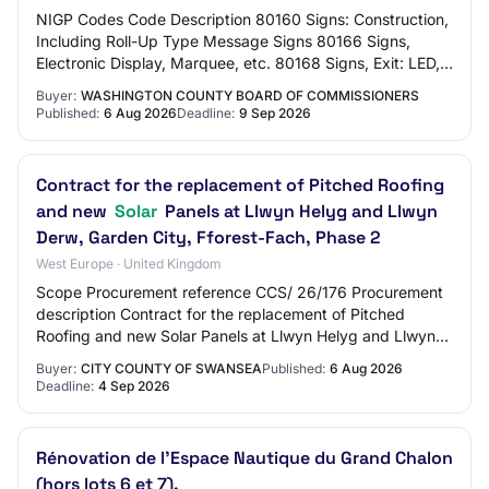
NIGP Codes Code Description 80160 Signs: Construction,
Including Roll-Up Type Message Signs 80166 Signs,
Electronic Display, Marquee, etc. 80168 Signs, Exit: LED,
Lighted, etc. 80184 Signs, Message,…
Buyer:
WASHINGTON COUNTY BOARD OF COMMISSIONERS
Published:
6 Aug 2026
Deadline:
9 Sep 2026
Contract for the replacement of Pitched Roofing
and new
Solar
Panels at Llwyn Helyg and Llwyn
Derw, Garden City, Fforest-Fach, Phase 2
West Europe · United Kingdom
Scope Procurement reference CCS/ 26/176 Procurement
description Contract for the replacement of Pitched
Roofing and new Solar Panels at Llwyn Helyg and Llwyn
Derw, Garden City, Fforest-Fach Swansea,…
Buyer:
CITY COUNTY OF SWANSEA
Published:
6 Aug 2026
Deadline:
4 Sep 2026
Rénovation de l'Espace Nautique du Grand Chalon
(hors lots 6 et 7).