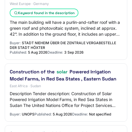
West Europe · Germany
Keyword found in the description
The main building will have a purlin-and-rafter roof with a
green roof and photovoltaic system, inclined at approx.
42°. In addition to the ground floor, it includes an upper
floor and an attic. The…
Buyer:
STADT NIEHEIM ÜBER DIE ZENTRALE VERGABESTELLE
DER STADT HÖXTER
Published:
5 Aug 2026
Deadline:
3 Sep 2026
Construction of the
solar
Powered Irrigation
Model Farms, in Red Sea States , Eastern Sudan
East Africa · Sudan
Description Tender description: Construction of Solar
Powered Irrigation Model Farms, in Red Sea States in
Sudan The United Nations Office for Project Services
(hereinafter referred to as UNOPS) is p…
Buyer:
UNOPS
Published:
5 Aug 2026
Deadline:
Not specified