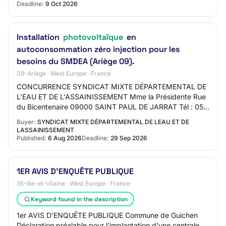
Deadline:
9 Oct 2026
Installation
photovoltaïque
en
autoconsommation zéro injection pour les
besoins du SMDEA (Ariège 09).
09-Ariège · West Europe · France
CONCURRENCE SYNDICAT MIXTE DÉPARTEMENTAL DE
L'EAU ET DE L'ASSAINISSEMENT Mme la Présidente Rue
du Bicentenaire 09000 SAINT PAUL DE JARRAT Tél : 05
61 04 09 00 - Fax : 05 61 02 95 85 mèl : jl.bedel@sm…
Buyer:
SYNDICAT MIXTE DÉPARTEMENTAL DE LEAU ET DE
LASSAINISSEMENT
Published:
6 Aug 2026
Deadline:
29 Sep 2026
1ER AVIS D'ENQUÊTE PUBLIQUE
35-Ille-et-Vilaine · West Europe · France
Keyword found in the description
1er AVIS D'ENQUÊTE PUBLIQUE Commune de Guichen
Déclaration préalable pour l'implantation d'une centrale