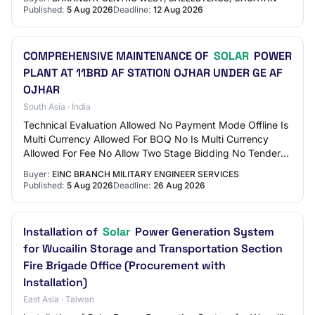
Published:
5 Aug 2026
Deadline:
12 Aug 2026
COMPREHENSIVE MAINTENANCE OF
SOLAR
POWER
PLANT AT 11BRD AF STATION OJHAR UNDER GE AF
OJHAR
South Asia · India
Technical Evaluation Allowed No Payment Mode Offline Is
Multi Currency Allowed For BOQ No Is Multi Currency
Allowed For Fee No Allow Two Stage Bidding No Tender
Fee in ₹ 500 Fee Payable To GE AF OJHA…
Buyer:
EINC BRANCH MILITARY ENGINEER SERVICES
Published:
5 Aug 2026
Deadline:
26 Aug 2026
Installation of
Solar
Power Generation System
for Wucailin Storage and Transportation Section
Fire Brigade Office (Procurement with
Installation)
East Asia · Taiwan