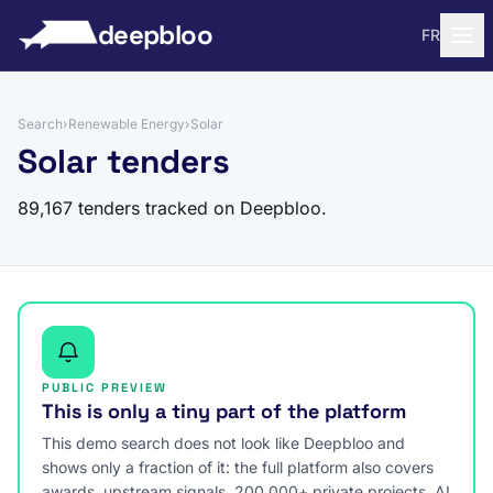
to content
deepbloo
FR
Search
›
Renewable Energy
›
Solar
Solar tenders
89,167 tenders tracked on Deepbloo.
PUBLIC PREVIEW
This is only a tiny part of the platform
This demo search does not look like Deepbloo and
shows only a fraction of it: the full platform also covers
awards, upstream signals, 200,000+ private projects, AI