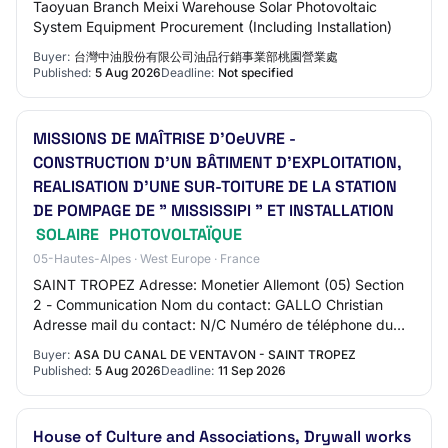
Taoyuan Branch Meixi Warehouse Solar Photovoltaic
System Equipment Procurement (Including Installation)
Buyer:
台灣中油股份有限公司油品行銷事業部桃園營業處
Published:
5 Aug 2026
Deadline:
Not specified
MISSIONS DE MAÎTRISE D'OeUVRE -
CONSTRUCTION D'UN BÂTIMENT D'EXPLOITATION,
REALISATION D'UNE SUR-TOITURE DE LA STATION
DE POMPAGE DE " MISSISSIPI " ET INSTALLATION
SOLAIRE
PHOTOVOLTAÏQUE
05-Hautes-Alpes · West Europe · France
SAINT TROPEZ Adresse: Monetier Allemont (05) Section
2 - Communication Nom du contact: GALLO Christian
Adresse mail du contact: N/C Numéro de téléphone du
contact: +33 492510130 Section 3 - Identific…
Buyer:
ASA DU CANAL DE VENTAVON - SAINT TROPEZ
Published:
5 Aug 2026
Deadline:
11 Sep 2026
House of Culture and Associations, Drywall works