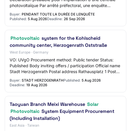
photovoltaïque Par arrêté préfectoral, une enquête
publique relative à la déclaration préalable…
Buyer:
PENDANT TOUTE LA DURÉE DE LENQUÊTE
Published:
5 Aug 2026
Deadline:
26 Sep 2026
Photovoltaic
system for the Kohlscheid
community center, Herzogenrath Oststraße
West Europe · Germany
VO: UVgO Procurement method: Public tender Status:
Published Body inviting offers / participation Official name
Stadt Herzogenrath Postal address Rathausplatz 1 Postal
code 52134 City Herzogenrath Co…
Buyer:
STADT HERZOGENRATH
Published:
5 Aug 2026
Deadline:
19 Aug 2026
Taoyuan Branch Meixi Warehouse
Solar
Photovoltaic
System Equipment Procurement
(Including Installation)
East Asia · Taiwan