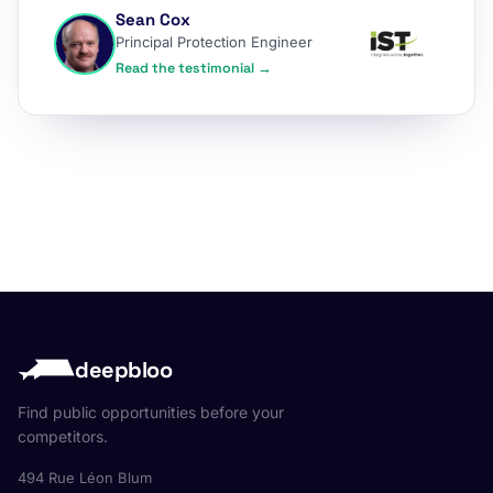
Sean Cox
Principal Protection Engineer
Read the testimonial →
deepbloo
Find public opportunities before your
competitors.
494 Rue Léon Blum