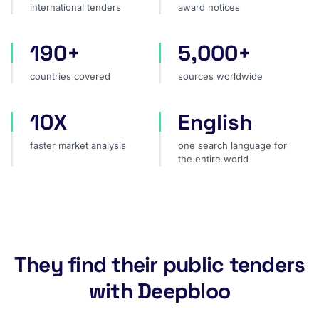
international tenders
award notices
190+
5,000+
countries covered
sources worldwide
countries covered
sources worldwide
10X
English
faster market analysis
one search language for t
faster market analysis
one search language for
the entire world
They find their public tenders
with Deepbloo