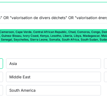
 Cameroon, Cape Verde, Central African Republic, Chad, Comoros, Congo, Democ
a, Guinea-Bissau, Ivory Coast, Kenya, Lesotho, Liberia, Libya, Madagascar, Ma
, Senegal, Seychelles, Sierra Leone, Somalia, South Africa, South Sudan, Sud
Asia
Middle East
South America