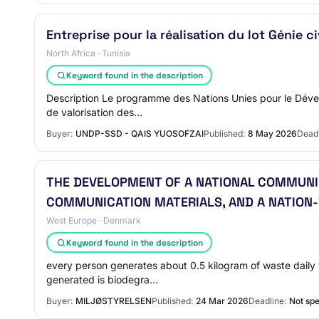
Entreprise pour la réalisation du lot Génie c
North Africa · Tunisia
Keyword found in the description
Description Le programme des Nations Unies pour le Dével
de valorisation des…
Buyer:
UNDP-SSD - QAIS YUOSOFZAI
Published:
8 May 2026
Deadl
THE DEVELOPMENT OF A NATIONAL COMMUNIC
COMMUNICATION MATERIALS, AND A NATION-
West Europe · Denmark
Keyword found in the description
every person generates about 0.5 kilogram of waste daily w
generated is biodegra…
Buyer:
MILJØSTYRELSEN
Published:
24 Mar 2026
Deadline:
Not spe