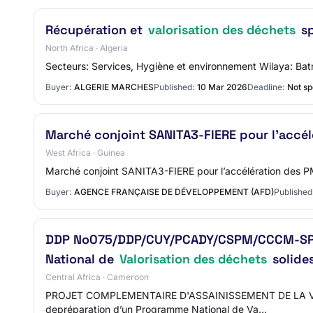
Récupération et
valorisation des déchets
sp
North Africa · Algeria
Secteurs: Services, Hygiène et environnement Wilaya: Bat
Buyer:
ALGERIE MARCHES
Published:
10 Mar 2026
Deadline:
Not sp
Marché conjoint SANITA3-FIERE pour l’accél
West Africa · Guinea
Marché conjoint SANITA3-FIERE pour l’accélération des PM
Buyer:
AGENCE FRANÇAISE DE DÉVELOPPEMENT (AFD)
Published
DDP No075/DDP/CUY/PCADY/CSPM/CCCM-SPI/SP
National de
Valorisation des déchets
solide
Central Africa · Cameroon
PROJET COMPLEMENTAIRE D'ASSAINISSEMENT DE LA VIL
depréparation d’un Programme National de Va…