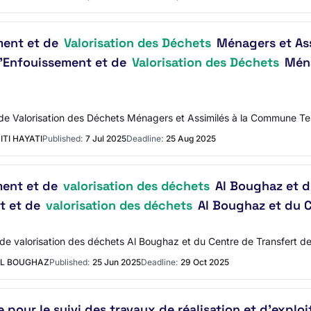
ment et de
Valorisation des Déchets
Ménagers et Ass
 d’Enfouissement et de
Valorisation des Déchets
Ména
de Valorisation des Déchets Ménagers et Assimilés à la Commune Terr
TI HAYATI
Published:
7 Jul 2025
Deadline:
25 Aug 2025
ment et de
valorisation des déchets
Al Boughaz et du
t et de
valorisation des déchets
Al Boughaz et du C
de valorisation des déchets Al Boughaz et du Centre de Transfert de
AL BOUGHAZ
Published:
25 Jun 2025
Deadline:
29 Oct 2025
 pour le suivi des travaux de réalisation et d’exploi