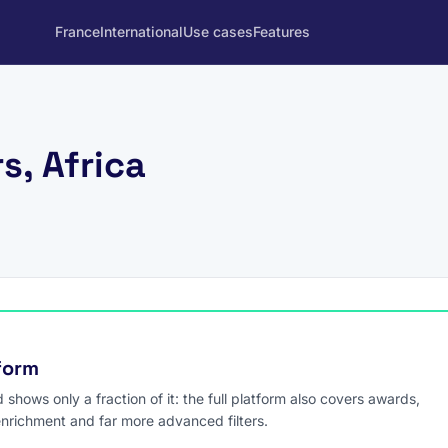
France
International
Use cases
Features
s, Africa
tform
hows only a fraction of it: the full platform also covers awards,
enrichment and far more advanced filters.