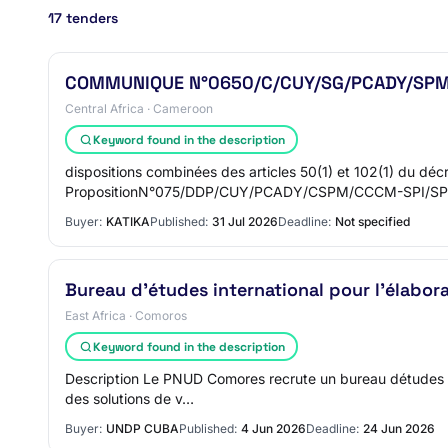
17 tenders
COMMUNIQUE N°0650/C/CUY/SG/PCADY/SPM/
Central Africa · Cameroon
Keyword found in the description
dispositions combinées des articles 50(1) et 102(1) du d
PropositionN°075/DDP/CUY/PCADY/CSPM/CCCM-SPI/S
Buyer:
KATIKA
Published:
31 Jul 2026
Deadline:
Not specified
Bureau d’études international pour l’élabo
East Africa · Comoros
Keyword found in the description
Description Le PNUD Comores recrute un bureau détudes int
des solutions de v…
Buyer:
UNDP CUBA
Published:
4 Jun 2026
Deadline:
24 Jun 2026