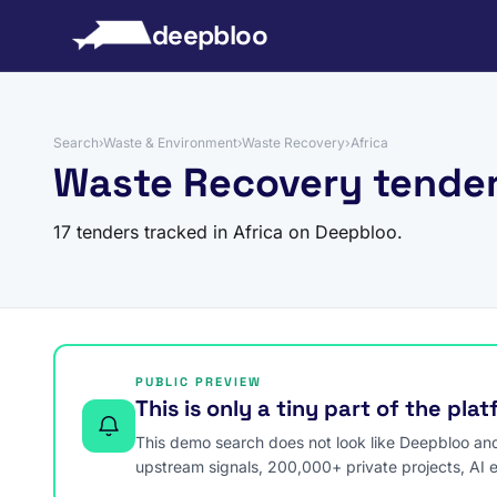
to content
deepbloo
Search
›
Waste & Environment
›
Waste Recovery
›
Africa
Waste Recovery tender
17 tenders tracked in Africa on Deepbloo.
PUBLIC PREVIEW
This is only a tiny part of the pla
This demo search does not look like Deepbloo and s
upstream signals, 200,000+ private projects, AI 