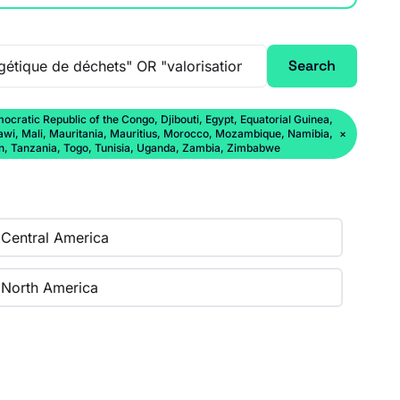
Search
ratic Republic of the Congo, Djibouti, Egypt, Equatorial Guinea,
lawi, Mali, Mauritania, Mauritius, Morocco, Mozambique, Namibia,
×
an, Tanzania, Togo, Tunisia, Uganda, Zambia, Zimbabwe
Central America
North America