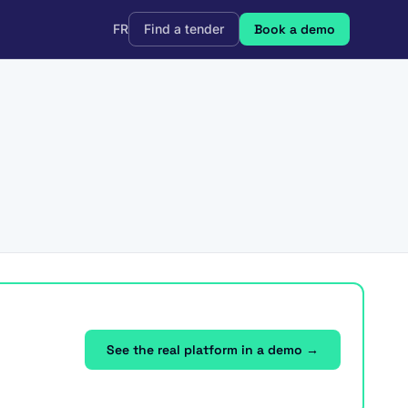
FR
Find a tender
Book a demo
See the real platform in a demo →