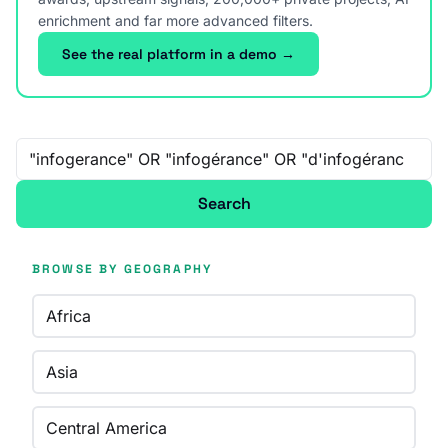
enrichment and far more advanced filters.
See the real platform in a demo →
Free-text search
Search
BROWSE BY GEOGRAPHY
Africa
Asia
Central America