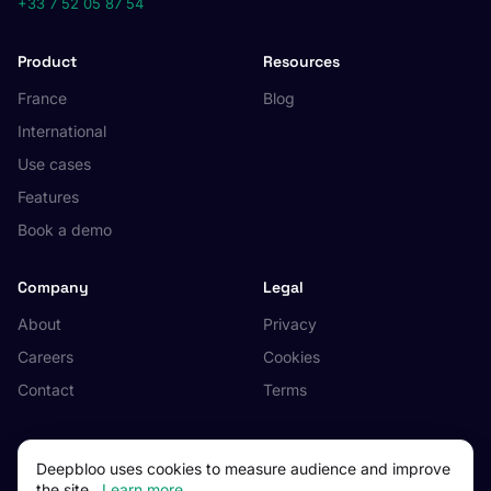
+33 7 52 05 87 54
Product
Resources
France
Blog
International
Use cases
Features
Book a demo
Company
Legal
About
Privacy
Careers
Cookies
Contact
Terms
Deepbloo uses cookies to measure audience and improve
the site.
Learn more
© 2026 Deepbloo. All rights reserved.