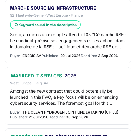
MARCHE SOURCING INFRASTRUCTURE
92-Hauts-de-Seine · West Europe · France
Keyword found in the description
Si oui, au moins un exemple attendu T05 "Démarche RSE :
Le candidat précise ses engagements et ses actions dans
le domaine de la RSE : - politique et démarche RSE de
l'entreprise et des résultats chi…
Buyer:
ENEDIS SA
Published:
22 Jul 2026
Deadline:
3 Sep 2026
MANAGED IT SERVICES
2026
West Europe · Belgium
Amongst the new contract that could potentially be
launched in this FwC, a key focus will be on enhancing
cybersecurity services. The foremost goal for this
procurement is to act as the successor to…
Buyer:
THE CLEAN HYDROGEN JOINT UNDERTAKING (CH JU)
Published:
21 Jul 2026
Deadline:
30 Sep 2026