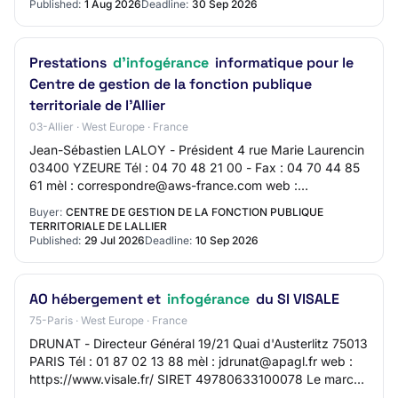
Published:
1 Aug 2026
Deadline:
30 Sep 2026
Prestations
d'infogérance
informatique pour le
Centre de gestion de la fonction publique
territoriale de l'Allier
03-Allier · West Europe · France
Jean-Sébastien LALOY - Président 4 rue Marie Laurencin
03400 YZEURE Tél : 04 70 48 21 00 - Fax : 04 70 44 85
61 mèl : correspondre@aws-france.com web :
http://www.cdg03.fr SIRET 28030024500022 Groupe…
Buyer:
CENTRE DE GESTION DE LA FONCTION PUBLIQUE
TERRITORIALE DE LALLIER
Published:
29 Jul 2026
Deadline:
10 Sep 2026
AO hébergement et
infogérance
du SI VISALE
75-Paris · West Europe · France
DRUNAT - Directeur Général 19/21 Quai d'Austerlitz 75013
PARIS Tél : 01 87 02 13 88 mèl : jdrunat@apagl.fr web :
https://www.visale.fr/ SIRET 49780633100078 Le marché
ne fait pas l'objet d'une procéd…