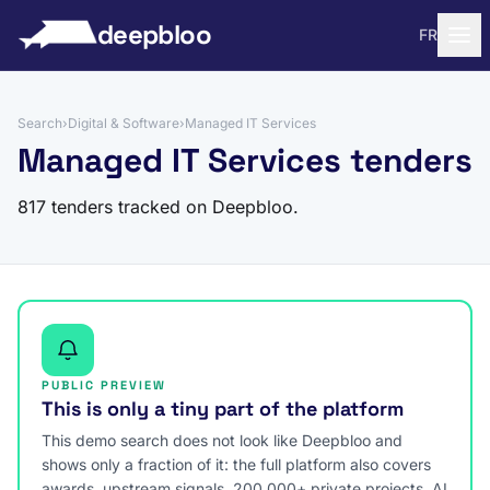
to content
deepbloo
FR
Search
›
Digital & Software
›
Managed IT Services
Managed IT Services tenders
817 tenders tracked on Deepbloo.
PUBLIC PREVIEW
This is only a tiny part of the platform
This demo search does not look like Deepbloo and
shows only a fraction of it: the full platform also covers
awards, upstream signals, 200,000+ private projects, AI