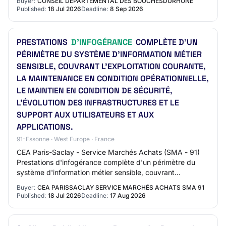
Buyer:
CONSEIL DÉPARTEMENTAL DES BOUCHESDURHÔNE
Published:
18 Jul 2026
Deadline:
8 Sep 2026
PRESTATIONS
D'INFOGÉRANCE
COMPLÈTE D'UN
PÉRIMÈTRE DU SYSTÈME D'INFORMATION MÉTIER
SENSIBLE, COUVRANT L'EXPLOITATION COURANTE,
LA MAINTENANCE EN CONDITION OPÉRATIONNELLE,
LE MAINTIEN EN CONDITION DE SÉCURITÉ,
L'ÉVOLUTION DES INFRASTRUCTURES ET LE
SUPPORT AUX UTILISATEURS ET AUX
APPLICATIONS.
91-Essonne · West Europe · France
CEA Paris-Saclay - Service Marchés Achats (SMA - 91)
Prestations d'infogérance complète d'un périmètre du
système d'information métier sensible, couvrant
l'exploitation courante, la maintenance en co…
Buyer:
CEA PARISSACLAY SERVICE MARCHÉS ACHATS SMA 91
Published:
18 Jul 2026
Deadline:
17 Aug 2026