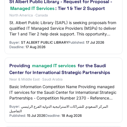
St Albert Public Library - Request for Proposal -
Managed IT Services
: Tier 1 & Tier 2 Support
North America · Canada
St. Albert Public Library (SAPL) is seeking proposals from
qualified IT Managed Service Providers (MSPs) to deliver
Tier 1 and Tier 2 help desk support. This opportunity
covers front-line and technic…
Buyer:
ST ALBERT PUBLIC LIBRARY
Published:
17 Jul 2026
Deadline:
17 Aug 2026
Providing
managed IT services
for the Saudi
Center for International Strategic Partnerships
Near & Middle East · Saudi Arabia
Basic Information Competition Name Providing managed
IT services for the Saudi Center for International Strategic
Partnerships - Competition Number 2370 - Reference
Number 260739005450 - Purpose of t…
Buyer:
المركز السعودي للشراكات الاستراتيجية الدولية الفرع الرئيسي
التفاصيل
Published:
15 Jul 2026
Deadline:
18 Aug 2026