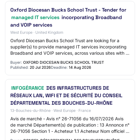
Oxford Diocesan Bucks School Trust - Tender for
managed IT services
incorporating Broadband
and VOIP services
West Europe · United Kingdom
Oxford Diocesan Bucks School Trust are looking for a
supplier(s) to provide managed IT services incorporating
Broadband and VOIP services, across various sites with a
contract start date of 1 April 2…
Buyer:
OXFORD DIOCESAN BUCKS SCHOOL TRUST
Published:
20 Jul 2026
Deadline:
14 Aug 2026
INFOGÉRANCE
DES INFRASTRUCTURES DE
RÉSEAUX LAN, WIFI ET DE SÉCURITÉ DU CONSEIL
DÉPARTEMENTAL DES BOUCHES-DU-RHÔNE
13-Bouches-du-Rhône · West Europe · France
Avis de marché - Avis n° 26-71056 du 16/07/2026 Avis
de marché Département(s) de publication : 13 Annonce n°
26-71056 Section 1 - Acheteur 1.1 Acheteur Nom officiel :
Conseil départemental des Bouche…