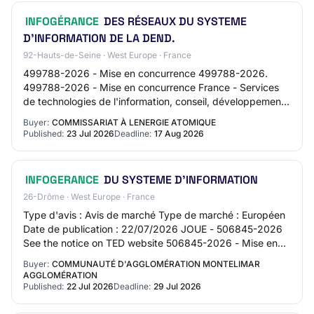
INFOGÉRANCE
DES RÉSEAUX DU SYSTEME
D'INFORMATION DE LA DEND.
92-Hauts-de-Seine · West Europe · France
499788-2026 - Mise en concurrence 499788-2026.
499788-2026 - Mise en concurrence France - Services
de technologies de l'information, conseil, développement
de logiciels, internet et appui - INFOGÉRAN…
Buyer:
COMMISSARIAT À LENERGIE ATOMIQUE
Published:
23 Jul 2026
Deadline:
17 Aug 2026
INFOGERANCE
DU SYSTEME D'INFORMATION
26-Drôme · West Europe · France
Type d'avis : Avis de marché Type de marché : Européen
Date de publication : 22/07/2026 JOUE - 506845-2026
See the notice on TED website 506845-2026 - Mise en
concurrence 506845-2026 506845-2026 - Mi…
Buyer:
COMMUNAUTÉ D'AGGLOMÉRATION MONTELIMAR
AGGLOMÉRATION
Published:
22 Jul 2026
Deadline:
29 Jul 2026