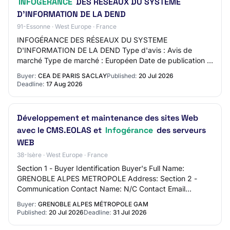
INFOGÉRANCE
DES RÉSEAUX DU SYSTEME
D'INFORMATION DE LA DEND
91-Essonne · West Europe · France
INFOGÉRANCE DES RÉSEAUX DU SYSTEME
D'INFORMATION DE LA DEND Type d'avis : Avis de
marché Type de marché : Européen Date de publication :
20/07/2026 JOUE - 499788-2026 499788-2026 - Mise
Buyer:
CEA DE PARIS SACLAY
Published:
20 Jul 2026
en concurrenc…
Deadline:
17 Aug 2026
Développement et maintenance des sites Web
avec le CMS.EOLAS et
Infogérance
des serveurs
WEB
38-Isère · West Europe · France
Section 1 - Buyer Identification Buyer's Full Name:
GRENOBLE ALPES METROPOLE Address: Section 2 -
Communication Contact Name: N/C Contact Email
Address: N/C Contact Phone Number: N/C Section 3 -
Buyer:
GRENOBLE ALPES MÉTROPOLE GAM
Mark…
Published:
20 Jul 2026
Deadline:
31 Jul 2026