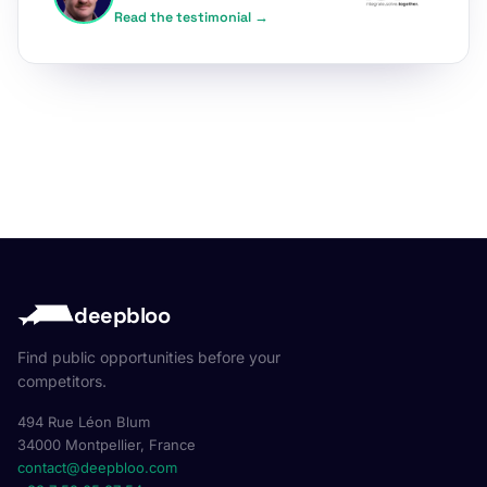
Read the testimonial →
deepbloo
Find public opportunities before your
competitors.
494 Rue Léon Blum
34000 Montpellier, France
contact@deepbloo.com