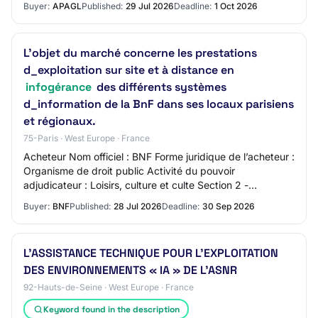
Buyer:
APAGL
Published:
29 Jul 2026
Deadline:
1 Oct 2026
L'objet du marché concerne les prestations
d_exploitation sur site et à distance en
infogérance
des différents systèmes
d_information de la BnF dans ses locaux parisiens
et régionaux.
75-Paris · West Europe · France
Acheteur Nom officiel : BNF Forme juridique de l’acheteur :
Organisme de droit public Activité du pouvoir
adjudicateur : Loisirs, culture et culte Section 2 -
Procédure 2.1 Procédure Titre : MARCHE D…
Buyer:
BNF
Published:
28 Jul 2026
Deadline:
30 Sep 2026
L’ASSISTANCE TECHNIQUE POUR L’EXPLOITATION
DES ENVIRONNEMENTS « IA » DE L’ASNR
92-Hauts-de-Seine · West Europe · France
Keyword found in the description