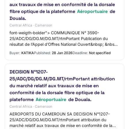
aux travaux de mise en conformité de la dorsale
fibre optique de la plateforme
Aéroportuaire
de
Douala.
Central Africa · Cameroon
font-weigth-bolder"> COMMUNIQUE N° 3590-
25/ADC/DG/DG.M/DG.MT/rtmPortant Publication du
résultat de l’Appel d’Offres National Ouvert&nbsp; &nbsp;
&nbsp; &nbsp; &nbsp; &nbsp; &nbsp; &nbsp; &nbsp;
Buyer:
KATIKA
Published:
28 Jan 2026
Deadline:
Not specified
&nbsp…
DECISION N°1207-
25/ADC/DG/DG.M/DG.MT/rtmPortant attribution
du marché relatif aux travaux de mise en
conformité de la dorsale fibre optique de la
plateforme
Aéroportuaire
de Douala.
Central Africa · Cameroon
AEROPORTS DU CAMEROUN SA DECISION N°1207-
25/ADC/DG/DG.M/DG.MT/rtmPortant attribution du
marché relatif aux travaux de mise en conformité de la