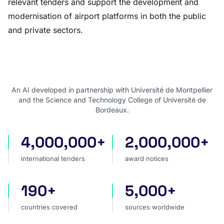
relevant tenders and support the development and
modernisation of airport platforms in both the public
and private sectors.
An AI developed in partnership with Université de Montpellier
and the Science and Technology College of Université de
Bordeaux.
4,000,000+
2,000,000+
international tenders
award notices
international tenders
award notices
190+
5,000+
countries covered
sources worldwide
countries covered
sources worldwide