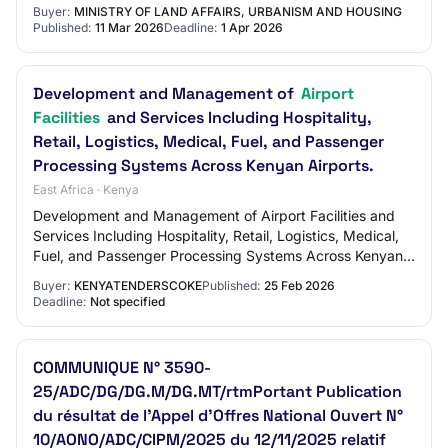
in African region.
Buyer:
MINISTRY OF LAND AFFAIRS, URBANISM AND HOUSING
Published:
11 Mar 2026
Deadline:
1 Apr 2026
Development and Management of
Airport
Facilities
and Services Including Hospitality,
Retail, Logistics, Medical, Fuel, and Passenger
Processing Systems Across Kenyan Airports.
East Africa · Kenya
Development and Management of Airport Facilities and
Services Including Hospitality, Retail, Logistics, Medical,
Fuel, and Passenger Processing Systems Across Kenyan
Airports. Login To View Company O…
Buyer:
KENYATENDERSCOKE
Published:
25 Feb 2026
Deadline:
Not specified
COMMUNIQUE N° 3590-
25/ADC/DG/DG.M/DG.MT/rtmPortant Publication
du résultat de l’Appel d’Offres National Ouvert N°
10/AONO/ADC/CIPM/2025 du 12/11/2025 relatif