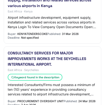
supply, installation and related services across
various airports in Kenya
East Africa · Kenya
Airport infrastructure development, equipment supply,
installation and related services across various airports in
Kenya Login To View Company Open Documents Open:
Mar 31, 2026 Close: MULTIPLE CLOSIN…
Buyer:
KENYATENDERSCOKE
Published:
31 Mar 2026
Deadline:
Not specified
CONSULTANCY SERVICES FOR MAJOR
IMPROVEMENTS WORKS AT THE SEYCHELLES
INTERNATIONAL AIRPORT.
East Africa · Seychelles
Keyword found in the description
Interested Consultants/Firms must possess a minimum of
ten (10) years’ experience in providing consultancy
services related to airport infrastructure development,
planning, engineering, and/or major…
Buyer:
PROCUREMENT OVERSIGHT UNIT
Published:
24 Mar 2026
Deadline:
7 Apr 2026