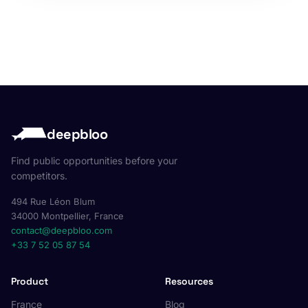
deepbloo
Find public opportunities before your
competitors.
494 Rue Léon Blum
34000 Montpellier, France
contact@deepbloo.com
+33 7 52 05 87 54
Product
Resources
France
Blog