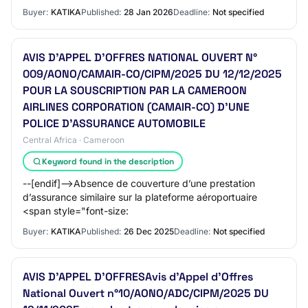
dorsale fibre optique de la plateforme Aéroportuaire de…
Buyer:
KATIKA
Published:
28 Jan 2026
Deadline:
Not specified
AVIS D’APPEL D’OFFRES NATIONAL OUVERT N°
009/AONO/CAMAIR-CO/CIPM/2025 DU 12/12/2025
POUR LA SOUSCRIPTION PAR LA CAMEROON
AIRLINES CORPORATION (CAMAIR-CO) D’UNE
POLICE D’ASSURANCE AUTOMOBILE
Central Africa · Cameroon
Keyword found in the description
--[endif]-->Absence de couverture d’une prestation
d’assurance similaire sur la plateforme aéroportuaire
<span style="font-size:
Buyer:
KATIKA
Published:
26 Dec 2025
Deadline:
Not specified
AVIS D’APPEL D’OFFRESAvis d’Appel d’Offres
National Ouvert n°10/AONO/ADC/CIPM/2025 DU