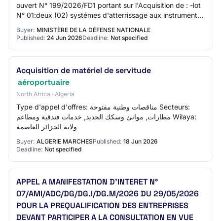
ouvert N° 199/2026/FD1 portant sur l'Acquisition de : -lot
N° 01:deux (02) systémes d'atterrissage aux instruments
(ILS); -lot N° 02:deux (0…
Buyer:
MINISTÈRE DE LA DÉFENSE NATIONALE
Published:
24 Jun 2026
Deadline:
Not specified
Acquisition de matériel de servitude
aéroportuaire
North Africa · Algeria
Type d'appel d'offres: مناقصات وطنية مفتوحة Secteurs:
مطارات, موانئ وسكك الحديد, خدمات فندقية ومطاعم Wilaya:
ولاية الجزائر العاصمة
Buyer:
ALGERIE MARCHES
Published:
18 Jun 2026
Deadline:
Not specified
APPEL A MANIFESTATION D’INTERET N°
07/AMI/ADC/DG/DG.I/DG.M/2026 DU 29/05/2026
POUR LA PREQUALIFICATION DES ENTREPRISES
DEVANT PARTICIPER A LA CONSULTATION EN VUE