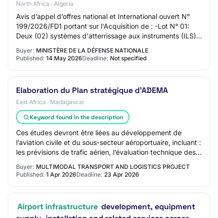
North Africa · Algeria
Avis d’appel d’offres national et International ouvert N°
199/2026/FD1 portant sur l'Acquisition de : -Lot N° 01:
Deux (02) systèmes d'atterrissage aux instruments (ILS);
-Lot N° 02: Deux (02) systèm…
Buyer:
MINISTÈRE DE LA DÉFENSE NATIONALE
Published:
14 May 2026
Deadline:
Not specified
Elaboration du Plan stratégique d'ADEMA
East Africa · Madagascar
Keyword found in the description
Ces études devront être liées au développement de
l’aviation civile et du sous-secteur aéroportuaire, incluant :
les prévisions de trafic aérien, l’évaluation technique des
infrastructures, l’analyse…
Buyer:
MULTIMODAL TRANSPORT AND LOGISTICS PROJECT
Published:
1 Apr 2026
Deadline:
23 Apr 2026
Airport infrastructure
development, equipment