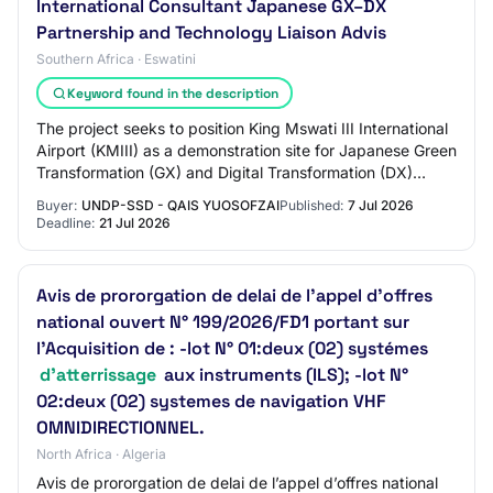
International Consultant Japanese GX–DX
Partnership and Technology Liaison Advis
Southern Africa · Eswatini
Keyword found in the description
The project seeks to position King Mswati III International
Airport (KMIII) as a demonstration site for Japanese Green
Transformation (GX) and Digital Transformation (DX)
technologies, including rene…
Buyer:
UNDP-SSD - QAIS YUOSOFZAI
Published:
7 Jul 2026
Deadline:
21 Jul 2026
Avis de prororgation de delai de l’appel d’offres
national ouvert N° 199/2026/FD1 portant sur
l'Acquisition de : -lot N° 01:deux (02) systémes
d'atterrissage
aux instruments (ILS); -lot N°
02:deux (02) systemes de navigation VHF
OMNIDIRECTIONNEL.
North Africa · Algeria
Avis de prororgation de delai de l’appel d’offres national