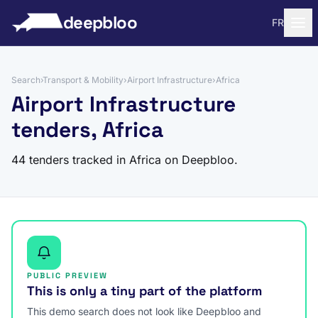
to content
deepbloo
FR
Search
›
Transport & Mobility
›
Airport Infrastructure
›
Africa
Airport Infrastructure
tenders, Africa
44 tenders tracked in Africa on Deepbloo.
PUBLIC PREVIEW
This is only a tiny part of the platform
This demo search does not look like Deepbloo and