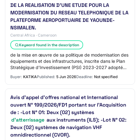
DE LA REALISATION D’UNE ETUDE POUR LA
MODERNISATION DU RESEAU TELEPHONIQUE DE LA
PLATEFORME AEROPORTUAIRE DE YAOUNDE-
NSIMALEN.
Central Africa · Cameroon
Keyword found in the description
de la mise en œuvre de sa politique de modernisation des
équipements et des infrastructures, inscrite dans le Plan
Stratégique d’Investissement (PSI) 2023-2027 adopté
par résolution N°002-126ème Sess…
Buyer:
KATIKA
Published:
5 Jun 2026
Deadline:
Not specified
Avis d’appel d’offres national et International
ouvert N° 199/2026/FD1 portant sur l'Acquisition
de : -Lot N° 01: Deux (02) systèmes
d'atterrissage
aux instruments (ILS); -Lot N° 02:
Deux (02) systèmes de navigation VHF
omnidirectionnel (CVOR).