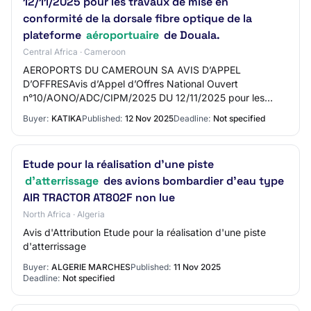
12/11/2025 pour les travaux de mise en
conformité de la dorsale fibre optique de la
plateforme
aéroportuaire
de Douala.
Central Africa · Cameroon
AEROPORTS DU CAMEROUN SA AVIS D’APPEL
D’OFFRESAvis d’Appel d’Offres National Ouvert
n°10/AONO/ADC/CIPM/2025 DU 12/11/2025 pour les
travaux de mise en conformité de la dorsale fibre optique
Buyer:
KATIKA
Published:
12 Nov 2025
Deadline:
Not specified
de la plat…
Etude pour la réalisation d'une piste
d'atterrissage
des avions bombardier d'eau type
AIR TRACTOR AT802F non lue
North Africa · Algeria
Avis d'Attribution Etude pour la réalisation d'une piste
d'atterrissage
Buyer:
ALGERIE MARCHES
Published:
11 Nov 2025
Deadline:
Not specified