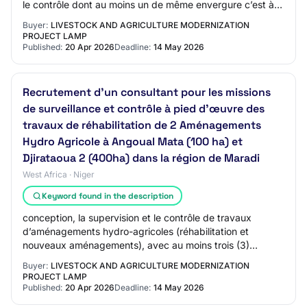
le contrôle dont au moins un de même envergure c’est à
dire site de plus de 100 ha ; Expérimenté dan…
Buyer:
LIVESTOCK AND AGRICULTURE MODERNIZATION
PROJECT LAMP
Published:
20 Apr 2026
Deadline:
14 May 2026
Recrutement d'un consultant pour les missions
de surveillance et contrôle à pied d’œuvre des
travaux de réhabilitation de 2 Aménagements
Hydro Agricole à Angoual Mata (100 ha) et
Djirataoua 2 (400ha) dans la région de Maradi
West Africa · Niger
Keyword found in the description
conception, la supervision et le contrôle de travaux
d’aménagements hydro-agricoles (réhabilitation et
nouveaux aménagements), avec au moins trois (3)
références dans le contrôle ; Expérimenté dans l…
Buyer:
LIVESTOCK AND AGRICULTURE MODERNIZATION
PROJECT LAMP
Published:
20 Apr 2026
Deadline:
14 May 2026