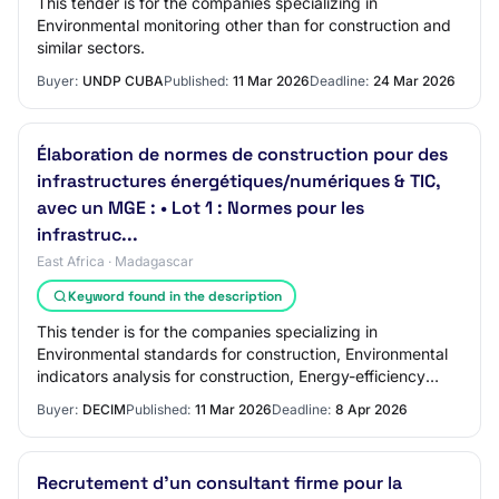
This tender is for the companies specializing in
Environmental monitoring other than for construction and
similar sectors.
Buyer:
UNDP CUBA
Published:
11 Mar 2026
Deadline:
24 Mar 2026
Élaboration de normes de construction pour des
infrastructures énergétiques/numériques & TIC,
avec un MGE : • Lot 1 : Normes pour les
infrastruc...
East Africa · Madagascar
Keyword found in the description
This tender is for the companies specializing in
Environmental standards for construction, Environmental
indicators analysis for construction, Energy-efficiency
consultancy services and similar secto…
Buyer:
DECIM
Published:
11 Mar 2026
Deadline:
8 Apr 2026
Recrutement d’un consultant firme pour la