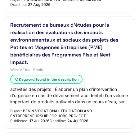
SALDANHA FOR FIVE (5) YEARS
Deadline:
27 Aug 2026
Recrutement de bureaux d’études pour la
réalisation des évaluations des impacts
environnementaux et sociaux des projets des
Petites et Moyennes Entreprises (PME)
bénéficiaires des Programmes Rise et Next
Impact.
West Africa · Benin
Keyword found in the description
activités des projets ; Élaborer un plan d’intervention
d’urgence en cas de déversement accidentel d’un volume
important de produits polluants dans un cours d’eau, sur
le sol ou en cas d’incendie ; É…
Buyer:
BENIN VOCATIONAL EDUCATION AND
ENTREPRENEURSHIP FOR JOBS PROJECT
Published:
17 Jul 2026
Deadline:
24 Jul 2026