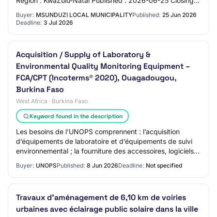
Region : KwaZulu-Natal Published : 2026-06-25 Closing
Date : 2026-07-03 Location : The…
Buyer:
MSUNDUZI LOCAL MUNICIPALITY
Published:
25 Jun 2026
Deadline:
3 Jul 2026
Acquisition / Supply of Laboratory &
Environmental Quality Monitoring Equipment –
FCA/CPT (Incoterms® 2020), Ouagadougou,
Burkina Faso
West Africa · Burkina Faso
Keyword found in the description
Les besoins de l’UNOPS comprennent : l’acquisition
d’équipements de laboratoire et d’équipements de suivi
environnemental ; la fourniture des accessoires, logiciels
et services connexes, le cas échéa…
Buyer:
UNOPS
Published:
8 Jun 2026
Deadline:
Not specified
Travaux d’aménagement de 6,10 km de voiries
urbaines avec éclairage public solaire dans la ville