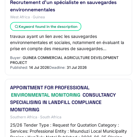
Recrutement d'un spécialiste en sauvegardes
environnementales
West Africa · Guinea
Keyword found in the description
travaux ayant un lien avec les sauvegardes
environnementales et sociales, notamment en évaluant la
prise en compte des mesures de sauvegardes
environnementales dans les propositions des
Buyer:
GUINEA COMMERCIAL AGRICULTURE DEVELOPMENT
soumissionnai…
PROJECT
Published:
14 Jul 2026
Deadline:
31 Jul 2026
APPOINTMENT FOR PROFESSIONAL
ENVIRONMENTAL MONITORING
CONSULTANCY
SPECIALISING IN LANDFILL COMPLIANCE
MONITORING
Southern Africa · South Africa
25/26 Tender Type : Request for Quotation Category :
Services: Professional Entity : Msunduzi Local Municipality