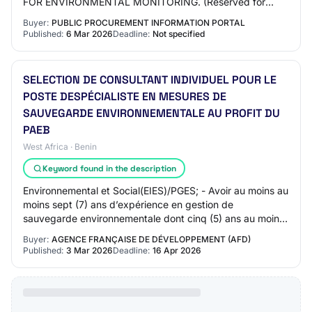
FOR ENVIRONMENTAL MONITORING. (Reserved for
Youth Enterprises) Tender Details Tender Notice Details
Buyer:
PUBLIC PROCUREMENT INFORMATION PORTAL
OCID ocds-5whusi-…
Published:
6 Mar 2026
Deadline:
Not specified
SELECTION DE CONSULTANT INDIVIDUEL POUR LE
POSTE DESPÉCIALISTE EN MESURES DE
SAUVEGARDE ENVIRONNEMENTALE AU PROFIT DU
PAEB
West Africa · Benin
Keyword found in the description
Environnemental et Social(EIES)/PGES; - Avoir au moins au
moins sept (7) ans d’expérience en gestion de
sauvegarde environnementale dont cinq (5) ans au moins
dans la gestion des programmes de suivi…
Buyer:
AGENCE FRANÇAISE DE DÉVELOPPEMENT (AFD)
Published:
3 Mar 2026
Deadline:
16 Apr 2026