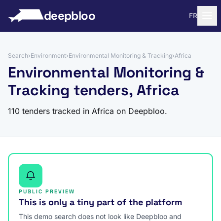
to content
deepbloo
FR
Search
›
Environment
›
Environmental Monitoring & Tracking
›
Africa
Environmental Monitoring &
Tracking tenders, Africa
110 tenders tracked in Africa on Deepbloo.
PUBLIC PREVIEW
This is only a tiny part of the platform
This demo search does not look like Deepbloo and