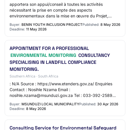
apportera son appui/conseil à toutes les activités
nécessitant la prise en compte des aspects
environnementaux dans la mise en œuvre du Projet,
notamment la planification des activités environnementa…
Buyer:
BENIN YOUTH INCLUSION PROJECT
Published:
8 May 2026
Deadline:
11 May 2026
APPOINTMENT FOR A PROFESSIONAL
ENVIRONMENTAL MONITORING
CONSULTANCY
SPECIALISING IN LANDFILL COMPLIANCE
MONITORING.
Southern Africa · South Africa
: N/A Source : https://www.etenders.gov.za/ Enquiries
Contact : Nosihle Nzama Email :
nosihle.nzama@msunduzi.gov.za Tel : 033-392-2589
Briefing Session Has Session : NO Description
Buyer:
MSUNDUZI LOCAL MUNICIPALITY
Published:
30 Apr 2026
APPOINTMENT FOR A…
Deadline:
8 May 2026
Consulting Service for Environmental Safeguard