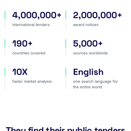
4,000,000+
2,000,000+
international tenders
award notices
international tenders
award notices
190+
5,000+
countries covered
sources worldwide
countries covered
sources worldwide
10X
English
faster market analysis
one search language for t
faster market analysis
one search language for
the entire world
They find their public tenders