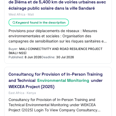
de Diéma et de 5,400 km de voiries urbaines avec
éclairage public solaire dans la ville Sandaré
West Africa · Mali
Keyword found in the description
Provisions pour déplacements de réseaux : Mesures
environnementales et sociales : Organisation des
campagnes de sensibilisation sur les risques sanitaires et
les maladies transmissibles (IST/VIH/SIDA…
Buyer:
MALI CONNECTIVITY AND ROAD RESILIENCE PROJECT
(MALI-NSS)
Published:
8 Jun 2026
Deadline:
30 Jul 2026
Consultancy for Provision of In-Person Training
and Technical
Environmental Monitoring
under
WEKCEA Project (2025)
East Africa · Kenya
Consultancy for Provision of In-Person Training and
Technical Environmental Monitoring under WEKCEA
Project (2025) Login To View Company Consultancy
Documents Open: May 22, 2026 Close: Jun 10, 2026