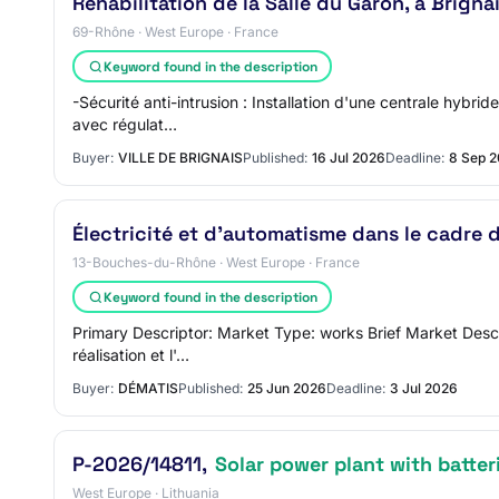
Réhabilitation de la Salle du Garon, à Brigna
69-Rhône · West Europe · France
Keyword found in the description
-Sécurité anti-intrusion : Installation d'une centrale hybr
avec régulat…
Buyer:
VILLE DE BRIGNAIS
Published:
16 Jul 2026
Deadline:
8 Sep 
Électricité et d'automatisme dans le cadre 
13-Bouches-du-Rhône · West Europe · France
Keyword found in the description
Primary Descriptor: Market Type: works Brief Market Descrip
réalisation et l'…
Buyer:
DÉMATIS
Published:
25 Jun 2026
Deadline:
3 Jul 2026
P-2026/14811,
Solar power plant with batter
West Europe · Lithuania