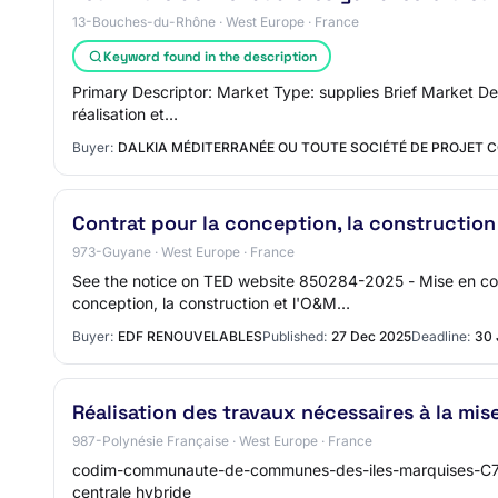
13-Bouches-du-Rhône · West Europe · France
Keyword found in the description
Primary Descriptor: Market Type: supplies Brief Market Desc
réalisation et…
Buyer:
DALKIA MÉDITERRANÉE OU TOUTE SOCIÉTÉ DE PROJET 
Contrat pour la conception, la construction
973-Guyane · West Europe · France
See the notice on TED website 850284-2025 - Mise en co
conception, la construction et l'O&M…
Buyer:
EDF RENOUVELABLES
Published:
27 Dec 2025
Deadline:
30 
Réalisation des travaux nécessaires à la mis
987-Polynésie Française · West Europe · France
codim-communaute-de-communes-des-iles-marquises-C764
centrale hybride