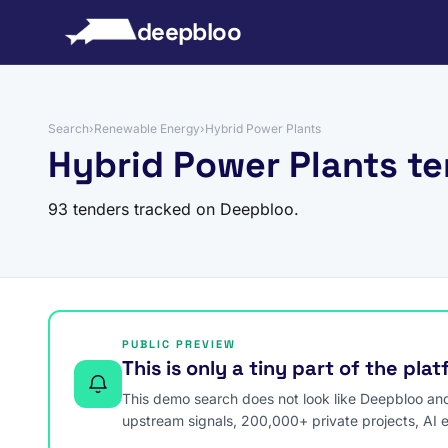
to content
deepbloo
Search
›
Renewable Energy
›
Hybrid Power Plants
Hybrid Power Plants t
93 tenders tracked on Deepbloo.
PUBLIC PREVIEW
This is only a tiny part of the pla
This demo search does not look like Deepbloo and s
upstream signals, 200,000+ private projects, AI 