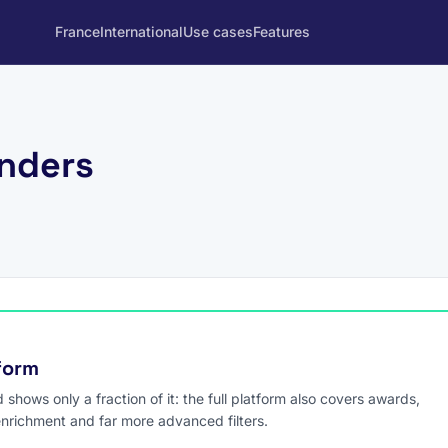
France
International
Use cases
Features
enders
tform
hows only a fraction of it: the full platform also covers awards,
enrichment and far more advanced filters.