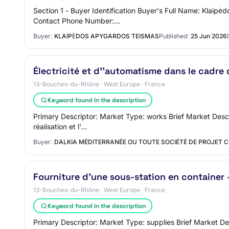
Section 1 - Buyer Identification Buyer's Full Name: Klai
Contact Phone Number:…
Buyer:
KLAIPĖDOS APYGARDOS TEISMAS
Published:
25 Jun 2026
Électricité et d''automatisme dans le cadre 
13-Bouches-du-Rhône · West Europe · France
Keyword found in the description
Primary Descriptor: Market Type: works Brief Market Descrip
réalisation et l'…
Buyer:
DALKIA MÉDITERRANÉE OU TOUTE SOCIÉTÉ DE PROJET 
Fourniture d'une sous-station en container
13-Bouches-du-Rhône · West Europe · France
Keyword found in the description
Primary Descriptor: Market Type: supplies Brief Market Desc