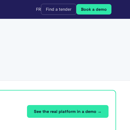
FR
Find a tender
Book a demo
See the real platform in a demo →