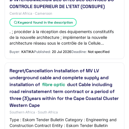
CONTROLE SUPERIEUR DE L’ETAT (CONSUPE)
Central Africa · Cameroon
Keyword found in the description
. ; procéder à la réception des équipements constitutifs
de la nouvelle architecture ; implémenter la nouvelle
architecture réseau sous le contrôle de la Cellule
Informatique ; améliorer le signal In…
Buyer:
KATIKA
Published:
20 Jul 2026
Deadline:
Not specified
Regret/Cancellation Installation of MV LV
underground cable and complete supply and
installation of
fibre optic
duct Cable including
road reinstatement term contract or a period of
three (3)years within for the Cape Coastal Cluster
Western Cape
Southern Africa · South Africa
Type : Eskom Tender Bulletin Category : Engineering and
Construction Contract Entity : Eskom Tender Bulletin