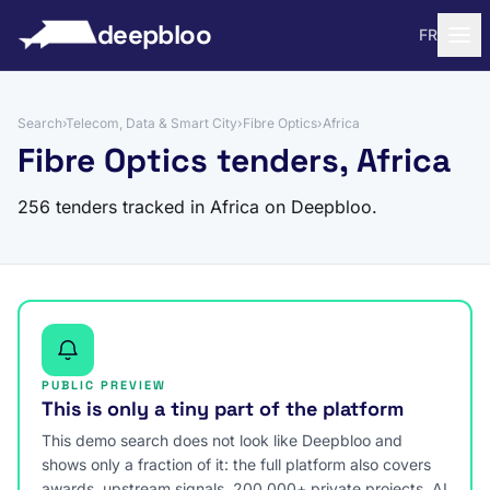
to content
deepbloo
FR
Search
›
Telecom, Data & Smart City
›
Fibre Optics
›
Africa
Fibre Optics tenders, Africa
256 tenders tracked in Africa on Deepbloo.
PUBLIC PREVIEW
This is only a tiny part of the platform
This demo search does not look like Deepbloo and
shows only a fraction of it: the full platform also covers
awards, upstream signals, 200,000+ private projects, AI