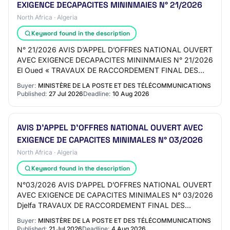
EXIGENCE DECAPACITES MININMAIES N° 21/2026
North Africa · Algeria
Keyword found in the description
N° 21/2026 AVIS D’APPEL D’OFFRES NATIONAL OUVERT
AVEC EXIGENCE DECAPACITES MININMAIES N° 21/2026
El Oued « TRAVAUX DE RACCORDEMENT FINAL DES
CLIENTS EN FIBRE OPTIQUE » « TRAVAUX DE
Buyer:
MINISTÈRE DE LA POSTE ET DES TÉLÉCOMMUNICATIONS
RACCORDEMENT FINAL…
Published:
27 Jul 2026
Deadline:
10 Aug 2026
AVIS D’APPEL D’OFFRES NATIONAL OUVERT AVEC
EXIGENCE DE CAPACITES MINIMALES N° 03/2026
North Africa · Algeria
Keyword found in the description
N°03/2026 AVIS D’APPEL D’OFFRES NATIONAL OUVERT
AVEC EXIGENCE DE CAPACITES MINIMALES N° 03/2026
Djelfa TRAVAUX DE RACCORDEMENT FINAL DES
CLIENTS EN FIBRE OPTIQUE " "TRAVAUX DE
Buyer:
MINISTÈRE DE LA POSTE ET DES TÉLÉCOMMUNICATIONS
RACCORDEMENT FINAL DES…
Published:
21 Jul 2026
Deadline:
4 Aug 2026