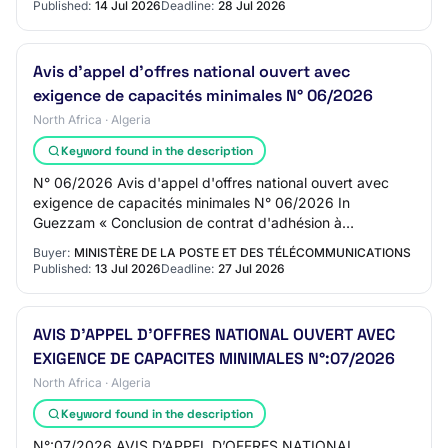
Published:
14 Jul 2026
Deadline:
28 Jul 2026
Avis d'appel d'offres national ouvert avec
exigence de capacités minimales N° 06/2026
North Africa · Algeria
Keyword found in the description
N° 06/2026 Avis d'appel d'offres national ouvert avec
exigence de capacités minimales N° 06/2026 In
Guezzam « Conclusion de contrat d'adhésion à
commandes pour une durée d’une (01) année,
Buyer:
MINISTÈRE DE LA POSTE ET DES TÉLÉCOMMUNICATIONS
renouvelabl…
Published:
13 Jul 2026
Deadline:
27 Jul 2026
AVIS D’APPEL D’OFFRES NATIONAL OUVERT AVEC
EXIGENCE DE CAPACITES MINIMALES N°:07/2026
North Africa · Algeria
Keyword found in the description
N°:07/2026 AVIS D’APPEL D’OFFRES NATIONAL