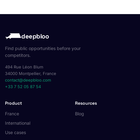
deepbloo
Find public opportunities before your
competitors.
494 Rue Léon Blum
34000 Montpellier, France
contact@deepbloo.com
+33 7 52 05 87 54
Product
Resources
France
Blog
International
Use cases