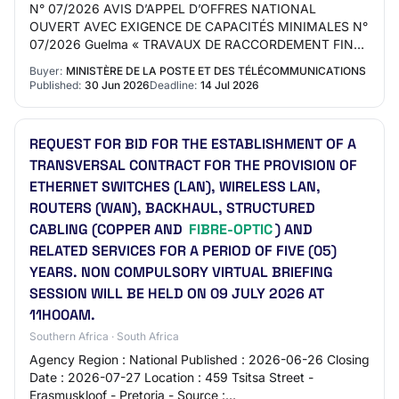
N° 07/2026 AVIS D’APPEL D’OFFRES NATIONAL
OUVERT AVEC EXIGENCE DE CAPACITÉS MINIMALES N°
07/2026 Guelma « TRAVAUX DE RACCORDEMENT FINAL
DES CLIENTS EN FIBRE OPTIQUE » « TRAVAUX DE
Buyer:
MINISTÈRE DE LA POSTE ET DES TÉLÉCOMMUNICATIONS
RACCORDEMENT FINAL…
Published:
30 Jun 2026
Deadline:
14 Jul 2026
REQUEST FOR BID FOR THE ESTABLISHMENT OF A
TRANSVERSAL CONTRACT FOR THE PROVISION OF
ETHERNET SWITCHES (LAN), WIRELESS LAN,
ROUTERS (WAN), BACKHAUL, STRUCTURED
CABLING (COPPER AND
FIBRE-OPTIC
) AND
RELATED SERVICES FOR A PERIOD OF FIVE (05)
YEARS. NON COMPULSORY VIRTUAL BRIEFING
SESSION WILL BE HELD ON 09 JULY 2026 AT
11H00AM.
Southern Africa · South Africa
Agency Region : National Published : 2026-06-26 Closing
Date : 2026-07-27 Location : 459 Tsitsa Street -
Erasmuskloof - Pretoria - Source :