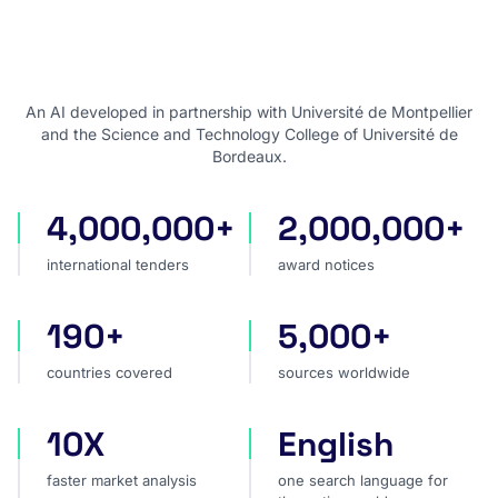
An AI developed in partnership with Université de Montpellier
and the Science and Technology College of Université de
Bordeaux.
4,000,000+
2,000,000+
international tenders
award notices
international tenders
award notices
190+
5,000+
countries covered
sources worldwide
countries covered
sources worldwide
10X
English
faster market analysis
one search language for t
faster market analysis
one search language for