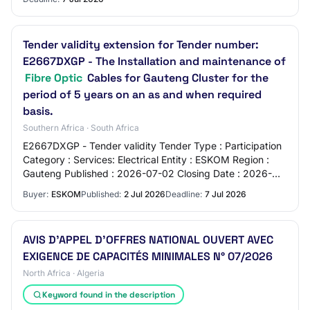
Tender validity extension for Tender number:
E2667DXGP - The Installation and maintenance of
Fibre Optic
Cables for Gauteng Cluster for the
period of 5 years on an as and when required
basis.
Southern Africa · South Africa
E2667DXGP - Tender validity Tender Type : Participation
Category : Services: Electrical Entity : ESKOM Region :
Gauteng Published : 2026-07-02 Closing Date : 2026-
07-07 Location : Dale road - Glen Au…
Buyer:
ESKOM
Published:
2 Jul 2026
Deadline:
7 Jul 2026
AVIS D’APPEL D’OFFRES NATIONAL OUVERT AVEC
EXIGENCE DE CAPACITÉS MINIMALES N° 07/2026
North Africa · Algeria
Keyword found in the description