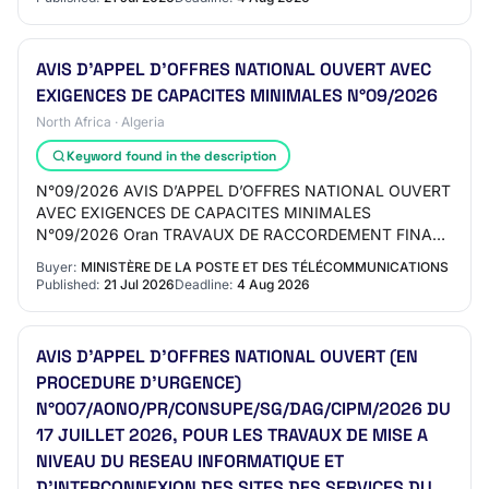
AVIS D’APPEL D’OFFRES NATIONAL OUVERT AVEC
EXIGENCES DE CAPACITES MINIMALES N°09/2026
North Africa · Algeria
Keyword found in the description
N°09/2026 AVIS D’APPEL D’OFFRES NATIONAL OUVERT
AVEC EXIGENCES DE CAPACITES MINIMALES
N°09/2026 Oran TRAVAUX DE RACCORDEMENT FINAL
DES CLIENTS EN FIBRE OPTIQUE TRAVAUX DE
Buyer:
MINISTÈRE DE LA POSTE ET DES TÉLÉCOMMUNICATIONS
RACCORDEMENT FINAL DES CLIEN…
Published:
21 Jul 2026
Deadline:
4 Aug 2026
AVIS D’APPEL D’OFFRES NATIONAL OUVERT (EN
PROCEDURE D’URGENCE)
N°007/AONO/PR/CONSUPE/SG/DAG/CIPM/2026 DU
17 JUILLET 2026, POUR LES TRAVAUX DE MISE A
NIVEAU DU RESEAU INFORMATIQUE ET
D’INTERCONNEXION DES SITES DES SERVICES DU