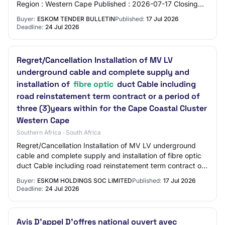
Region : Western Cape Published : 2026-07-17 Closing
Date : 2026-07-24 Location : NOT APPL…
Buyer:
ESKOM TENDER BULLETIN
Published:
17 Jul 2026
Deadline:
24 Jul 2026
Regret/Cancellation Installation of MV LV
underground cable and complete supply and
installation of
fibre optic
duct Cable including
road reinstatement term contract or a period of
three (3)years within for the Cape Coastal Cluster
Western Cape
Southern Africa · South Africa
Regret/Cancellation Installation of MV LV underground
cable and complete supply and installation of fibre optic
duct Cable including road reinstatement term contract or
a period of three (3)years wit…
Buyer:
ESKOM HOLDINGS SOC LIMITED
Published:
17 Jul 2026
Deadline:
24 Jul 2026
Avis D’appel D’offres national ouvert avec