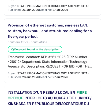
https://www.etenders.gov.za/ Briefing Session Has
Buyer:
STATE INFORMATION TECHNOLOGY AGENCY (SITA)
Session :…
Published:
26 Jun 2026
Deadline:
27 Jul 2026
Provision of ethernet switches, wireless LAN,
routers, backhaul, and structured cabling for a
five-year period.
Southern Africa · South Africa
Keyword found in the description
Transversal contract: RFB 3261-2026 (ERP Number
428012) Department: State Information Technology
Agency Bid Description: REQUEST FOR BID FOR THE
ESTABLISHMENT OF A TRANSVERSAL CONTRACT FOR
Buyer:
STATE INFORMATION TECHNOLOGY AGENCY (SITA)
THE PROVIS…
Published:
26 Jun 2026
Deadline:
27 Jul 2026
INSTALLATION D’UN RESEAU LOCAL EN
FIBRE
OPTIQUE
INTER LOFTS AU BUREAU DE L'UNICEF/
KINSHASA EN REPUBLIQUE DEMOCRATIQUE DU