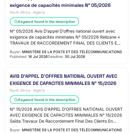
exigence de capacités minimales N° 05/2026
North Africa · Algeria
Keyword found in the description
N° 05/2026 Avis D’appel D’offres national ouvert avec
exigence de capacités minimales N° 05/2026 Relizane «
TRAVAUX DE RACCORDEMENT FINAL DES CLIENTS EN
FIBRE OPTIQUE» « TRAVAUX DE RACCORDEMENT
Buyer:
MINISTÈRE DE LA POSTE ET DES TÉLÉCOMMUNICATIONS
FINAL…
Published:
16 Jul 2026
Deadline:
30 Jul 2026
AVIS D’APPEL D’OFFRES NATIONAL OUVERT AVEC
EXIGENCE DE CAPACITES MINIMALES N° 15/2026
North Africa · Algeria
Keyword found in the description
N° 15/2026 AVIS D’APPEL D’OFFRES NATIONAL OUVERT
AVEC EXIGENCE DE CAPACITES MINIMALES N° 15/2026
Saïda Travaux De Raccordement Final Des Clients En
Fibre Optique» « Travaux De Raccordement Final Des…
Buyer:
MINISTÈRE DE LA POSTE ET DES TÉLÉCOMMUNICATIONS