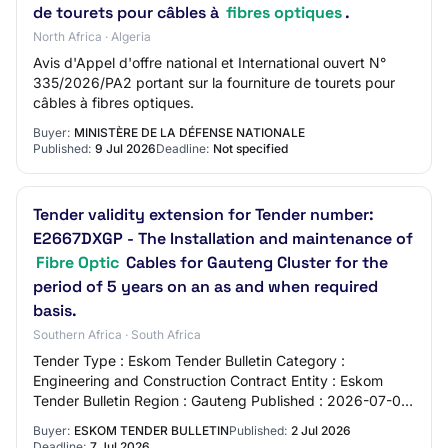
de tourets pour câbles à
fibres optiques
.
North Africa · Algeria
Avis d'Appel d'offre national et International ouvert N°
335/2026/PA2 portant sur la fourniture de tourets pour
câbles à fibres optiques.
Buyer:
MINISTÈRE DE LA DÉFENSE NATIONALE
Published:
9 Jul 2026
Deadline:
Not specified
Tender validity extension for Tender number:
E2667DXGP - The Installation and maintenance of
Fibre Optic
Cables for Gauteng Cluster for the
period of 5 years on an as and when required
basis.
Southern Africa · South Africa
Tender Type : Eskom Tender Bulletin Category :
Engineering and Construction Contract Entity : Eskom
Tender Bulletin Region : Gauteng Published : 2026-07-02
Closing Date : 2026-07-07 Location : To be…
Buyer:
ESKOM TENDER BULLETIN
Published:
2 Jul 2026
Deadline:
7 Jul 2026