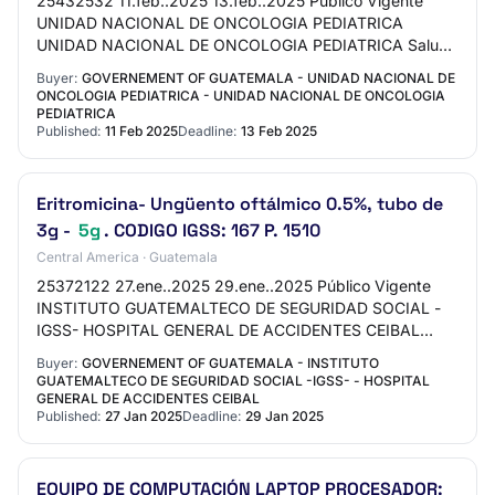
25432532 11.feb..2025 13.feb..2025 Público Vigente
UNIDAD NACIONAL DE ONCOLOGIA PEDIATRICA
UNIDAD NACIONAL DE ONCOLOGIA PEDIATRICA Salud
e insumos hospitalarios 30 INMUNOGLOBULINA
Buyer:
GOVERNEMENT OF GUATEMALA - UNIDAD NACIONAL DE
HUMANA 5G Compra Di…
ONCOLOGIA PEDIATRICA - UNIDAD NACIONAL DE ONCOLOGIA
PEDIATRICA
Published:
11 Feb 2025
Deadline:
13 Feb 2025
Eritromicina- Ungüento oftálmico 0.5%, tubo de
3g -
5g
. CODIGO IGSS: 167 P. 1510
Central America · Guatemala
25372122 27.ene..2025 29.ene..2025 Público Vigente
INSTITUTO GUATEMALTECO DE SEGURIDAD SOCIAL -
IGSS- HOSPITAL GENERAL DE ACCIDENTES CEIBAL
Alimentos y semillas | Salud e insumos hospitalarios
Buyer:
GOVERNEMENT OF GUATEMALA - INSTITUTO
Eritrom…
GUATEMALTECO DE SEGURIDAD SOCIAL -IGSS- - HOSPITAL
GENERAL DE ACCIDENTES CEIBAL
Published:
27 Jan 2025
Deadline:
29 Jan 2025
EQUIPO DE COMPUTACIÓN LAPTOP PROCESADOR: