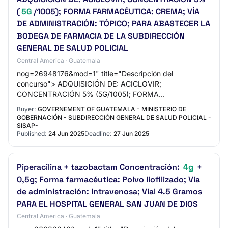
(
5G
/1005); FORMA FARMACÉUTICA: CREMA; VÍA
DE ADMINISTRACIÓN: TÓPICO; PARA ABASTECER LA
BODEGA DE FARMACIA DE LA SUBDIRECCIÓN
GENERAL DE SALUD POLICIAL
Central America · Guatemala
nog=26948176&mod=1" title="Descripción del
concurso"> ADQUISICIÓN DE: ACICLOVIR;
CONCENTRACIÓN 5% (5G/1005); FORMA
FARMACÉUTICA: CREMA; VÍA DE ADMINISTRACIÓN:
Buyer:
GOVERNEMENT OF GUATEMALA - MINISTERIO DE
TÓPICO; PARA ABASTECER LA BODEGA DE FARM…
GOBERNACIÓN - SUBDIRECCIÓN GENERAL DE SALUD POLICIAL -
SISAP-
Published:
24 Jun 2025
Deadline:
27 Jun 2025
Piperacilina + tazobactam Concentración:
4g
+
0,5g; Forma farmacéutica: Polvo liofilizado; Vía
de administración: Intravenosa; Vial 4.5 Gramos
PARA EL HOSPITAL GENERAL SAN JUAN DE DIOS
Central America · Guatemala