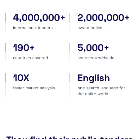
4,000,000+
2,000,000+
international tenders
award notices
international tenders
award notices
190+
5,000+
countries covered
sources worldwide
countries covered
sources worldwide
10X
English
faster market analysis
one search language for t
faster market analysis
one search language for
the entire world