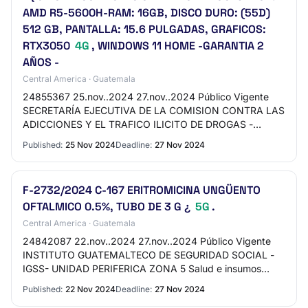
AMD R5-5600H-RAM: 16GB, DISCO DURO: (55D)
512 GB, PANTALLA: 15.6 PULGADAS, GRAFICOS:
RTX3050
4G
, WINDOWS 11 HOME -GARANTIA 2
AÑOS -
Central America · Guatemala
24855367 25.nov..2024 27.nov..2024 Público Vigente
SECRETARÍA EJECUTIVA DE LA COMISION CONTRA LAS
ADICCIONES Y EL TRAFICO ILICITO DE DROGAS -
SECCATID- DIRECCION ADMINISTRATIVA Computación
Published:
25 Nov 2024
Deadline:
27 Nov 2024
y telecomun…
F-2732/2024 C-167 ERITROMICINA UNGÜENTO
OFTALMICO 0.5%, TUBO DE 3 G ¿
5G
.
Central America · Guatemala
24842087 22.nov..2024 27.nov..2024 Público Vigente
INSTITUTO GUATEMALTECO DE SEGURIDAD SOCIAL -
IGSS- UNIDAD PERIFERICA ZONA 5 Salud e insumos
hospitalarios F-2732/2024 C-167 ERITROMICINA
Published:
22 Nov 2024
Deadline:
27 Nov 2024
UNGÜENTO OFT…