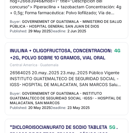
nog=26683946&mod=1" title="Descripción del
concurso"> Piperacilina + tazobactam Concentración: 4g
+ 0,5g; Forma farmacéutica: Polvo liofilizado; Vía de
administración: Intravenosa; Vial 4.5 Gramos PA…
Buyer:
GOVERNEMENT OF GUATEMALA - MINISTERIO DE SALUD
PÚBLICA - HOSPITAL GENERAL SAN JUAN DE DIOS
Published:
29 May 2025
Deadline:
2 Jun 2025
INULINA + OLIGOFRUCTOSA, CONCENTRACION:
4G
+2G, POLVO SOBRE 10 GRAMOS, VIAL ORAL
Central America · Guatemala
26564025 20.may..2025 23.may..2025 Público Vigente
INSTITUTO GUATEMALTECO DE SEGURIDAD SOCIAL -
IGSS- HOSPITAL DE MALACATAN, SAN MARCOS Salud
e insumos hospitalarios INULINA + OLIGOFRUCTOSA,
Buyer:
GOVERNEMENT OF GUATEMALA - INSTITUTO
CONCENTRA…
GUATEMALTECO DE SEGURIDAD SOCIAL -IGSS- - HOSPITAL DE
MALACATAN, SAN MARCOS
Published:
20 May 2025
Deadline:
23 May 2025
"DICLOROISOCIANURATO DE SODIO TABLETA
5G
.