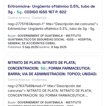
Eritromicina- Ungüento oftálmico 0.5%, tubo de
3g -
5g
. CODIGO IGSS 167 P. 822
Central America · Guatemala
nog=27751163&mod=1" title="Descripción del concurso">
Eritromicina- Ungüento oftálmico 0.5%, tubo de 3g - 5g.
Buyer:
GOVERNEMENT OF GUATEMALA - INSTITUTO
GUATEMALTECO DE SEGURIDAD SOCIAL -IGSS- - HOSPITAL
GENERAL DE ACCIDENTES CEIBAL
Published:
5 Sep 2025
Deadline:
9 Sep 2025
NITRATO DE PLATA: NITRATO DE PLATA;
CONCENTRACION:
5G
; FORMA FARMACEUTICA:
BARRA; VIA DE ADMINISTRACION: TOPICO; UNIDAD:
Central America · Guatemala
nog=27637549&mod=1" title="Descripción del
concurso"> NITRATO DE PLATA: NITRATO DE PLATA;
CONCENTRACION: 5G; FORMA FARMACEUTICA:
BARRA; VIA DE ADMINISTRACION: TOPICO; UNIDAD:
Buyer:
GOVERNEMENT OF GUATEMALA - INSTITUTO
<td class="ValorForm" al…