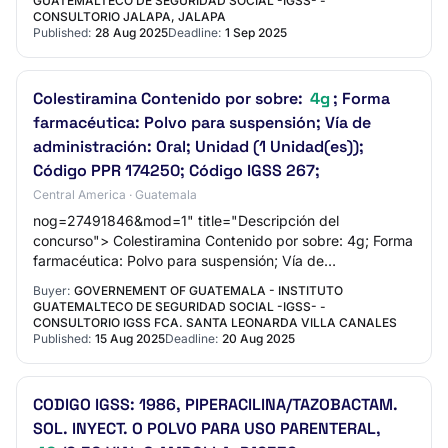
GUATEMALTECO DE SEGURIDAD SOCIAL -IGSS- -
CONSULTORIO JALAPA, JALAPA
Published:
28 Aug 2025
Deadline:
1 Sep 2025
Colestiramina Contenido por sobre:
4g
; Forma
farmacéutica: Polvo para suspensión; Vía de
administración: Oral; Unidad (1 Unidad(es));
Código PPR 174250; Código IGSS 267;
Central America · Guatemala
nog=27491846&mod=1" title="Descripción del
concurso"> Colestiramina Contenido por sobre: 4g; Forma
farmacéutica: Polvo para suspensión; Vía de
administración: Oral; Unidad (1 Unidad(es)); Código PPR…
Buyer:
GOVERNEMENT OF GUATEMALA - INSTITUTO
GUATEMALTECO DE SEGURIDAD SOCIAL -IGSS- -
CONSULTORIO IGSS FCA. SANTA LEONARDA VILLA CANALES
Published:
15 Aug 2025
Deadline:
20 Aug 2025
CODIGO IGSS: 1986, PIPERACILINA/TAZOBACTAM.
SOL. INYECT. O POLVO PARA USO PARENTERAL,