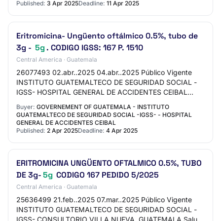
Published:
3 Apr 2025
Deadline:
11 Apr 2025
Eritromicina- Ungüento oftálmico 0.5%, tubo de
3g -
5g
. CODIGO IGSS: 167 P. 1510
Central America · Guatemala
26077493 02.abr..2025 04.abr..2025 Público Vigente
INSTITUTO GUATEMALTECO DE SEGURIDAD SOCIAL -
IGSS- HOSPITAL GENERAL DE ACCIDENTES CEIBAL
Alimentos y semillas | Salud e insumos hospitalarios
Buyer:
GOVERNEMENT OF GUATEMALA - INSTITUTO
Eritrom…
GUATEMALTECO DE SEGURIDAD SOCIAL -IGSS- - HOSPITAL
GENERAL DE ACCIDENTES CEIBAL
Published:
2 Apr 2025
Deadline:
4 Apr 2025
ERITROMICINA UNGÜENTO OFTALMICO 0.5%, TUBO
DE 3g-
5g
CODIGO 167 PEDIDO 5/2025
Central America · Guatemala
25636499 21.feb..2025 07.mar..2025 Público Vigente
INSTITUTO GUATEMALTECO DE SEGURIDAD SOCIAL -
IGSS- CONSULTORIO VILLA NUEVA, GUATEMALA Salud