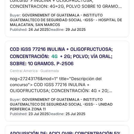
concurso"> INULINA + OLIGOFRUCTOSA,
CONCENTRACION: 4G+2G, POLVO SOBRE 10 GRAMOS,
VIAL ORAL..
Buyer:
GOVERNEMENT OF GUATEMALA - INSTITUTO
GUATEMALTECO DE SEGURIDAD SOCIAL -IGSS- - HOSPITAL DE
MALACATAN, SAN MARCOS
Published:
24 Jul 2025
Deadline:
29 Jul 2025
COD IGSS 77216 INULINA + OLIGOFRUCTUOSA;
CONCENTRACIÓN:
4G
+ 2G; POLVO; VÍA ORAL;
SOBRE: 10 GRAMOS. P-2506
Central America · Guatemala
nog=27243176&mod=1" title="Descripción del
concurso"> COD IGSS 77216 INULINA +
OLIGOFRUCTUOSA; CONCENTRACIÓN: 4G + 2G;
POLVO; VÍA ORAL; SOBRE: 10 GRAMOS.
Buyer:
GOVERNEMENT OF GUATEMALA - INSTITUTO
GUATEMALTECO DE SEGURIDAD SOCIAL -IGSS- - UNIDAD
PERIFERICA ZONA 11
Published:
23 Jul 2025
Deadline:
25 Jul 2025
ADQUISICIÓN DE: ACICLOVIR; CONCENTRACIÓN 5%