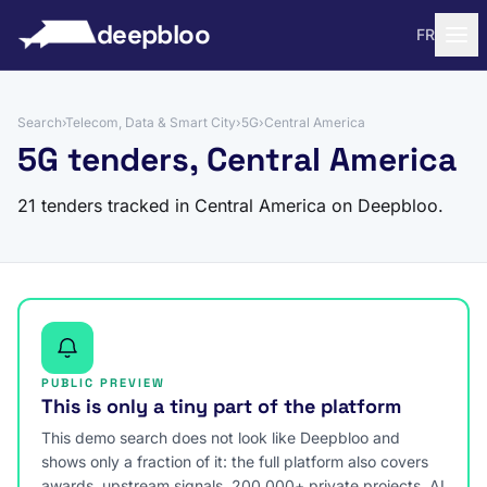
to content
deepbloo
FR
Search
›
Telecom, Data & Smart City
›
5G
›
Central America
5G tenders, Central America
21 tenders tracked in Central America on Deepbloo.
PUBLIC PREVIEW
This is only a tiny part of the platform
This demo search does not look like Deepbloo and
shows only a fraction of it: the full platform also covers
awards, upstream signals, 200,000+ private projects, AI