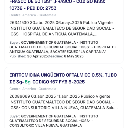
FRASCO DE 50 TBS" ,FRASCO - CÓDIGO IGSS:
10738 - PEDIDO: 2753
Central America · Guatemala
26341530 30.abr..2025 06.may..2025 Público Vigente
INSTITUTO GUATEMALTECO DE SEGURIDAD SOCIAL -
IGSS- HOSPITAL DE ANTIGUA GUATEMALA,
SACATEPÉQUEZ "LA CAPITANÍA" Otros tipos de bienes o
Buyer:
GOVERNEMENT OF GUATEMALA - INSTITUTO
servicios "DICL…
GUATEMALTECO DE SEGURIDAD SOCIAL -IGSS- - HOSPITAL DE
ANTIGUA GUATEMALA, SACATEPÉQUEZ "LA CAPITANÍA"
Published:
30 Apr 2025
Deadline:
6 May 2025
ERITROMICINA UNGÜENTO OFTALMICO 0.5%, TUBO
DE 3g-
5g
CODIGO 167 FYB 5-2025
Central America · Guatemala
26086069 03.abr..2025 11.abr..2025 Público Vigente
INSTITUTO GUATEMALTECO DE SEGURIDAD SOCIAL -
IGSS- CONSULTORIO VILLA NUEVA, GUATEMALA Salud
e insumos hospitalarios ERITROMICINA UNGÜENTO
Buyer:
GOVERNEMENT OF GUATEMALA - INSTITUTO
OFTALMICO 0…
GUATEMALTECO DE SEGURIDAD SOCIAL -IGSS- -
CONSULTORIO VILLA NUEVA, GUATEMALA