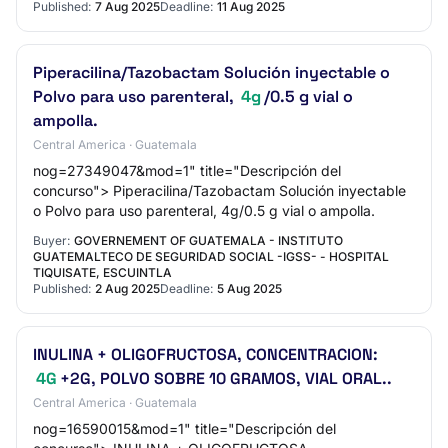
Published:
7 Aug 2025
Deadline:
11 Aug 2025
Piperacilina/Tazobactam Solución inyectable o
Polvo para uso parenteral,
4g
/0.5 g vial o
ampolla.
Central America · Guatemala
nog=27349047&mod=1" title="Descripción del
concurso"> Piperacilina/Tazobactam Solución inyectable
o Polvo para uso parenteral, 4g/0.5 g vial o ampolla.
Buyer:
GOVERNEMENT OF GUATEMALA - INSTITUTO
GUATEMALTECO DE SEGURIDAD SOCIAL -IGSS- - HOSPITAL
TIQUISATE, ESCUINTLA
Published:
2 Aug 2025
Deadline:
5 Aug 2025
INULINA + OLIGOFRUCTOSA, CONCENTRACION:
4G
+2G, POLVO SOBRE 10 GRAMOS, VIAL ORAL..
Central America · Guatemala
nog=16590015&mod=1" title="Descripción del