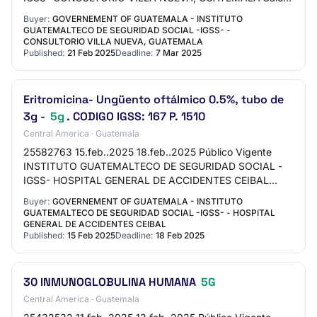
e insumos hospitalarios ERITROMICINA UNGÜENTO
Buyer:
GOVERNEMENT OF GUATEMALA - INSTITUTO
OFTALMICO 0…
GUATEMALTECO DE SEGURIDAD SOCIAL -IGSS- -
CONSULTORIO VILLA NUEVA, GUATEMALA
Published:
21 Feb 2025
Deadline:
7 Mar 2025
Eritromicina- Ungüento oftálmico 0.5%, tubo de
3g -
5g
. CODIGO IGSS: 167 P. 1510
Central America · Guatemala
25582763 15.feb..2025 18.feb..2025 Público Vigente
INSTITUTO GUATEMALTECO DE SEGURIDAD SOCIAL -
IGSS- HOSPITAL GENERAL DE ACCIDENTES CEIBAL
Alimentos y semillas | Salud e insumos hospitalarios
Buyer:
GOVERNEMENT OF GUATEMALA - INSTITUTO
Eritrom…
GUATEMALTECO DE SEGURIDAD SOCIAL -IGSS- - HOSPITAL
GENERAL DE ACCIDENTES CEIBAL
Published:
15 Feb 2025
Deadline:
18 Feb 2025
30 INMUNOGLOBULINA HUMANA
5G
Central America · Guatemala