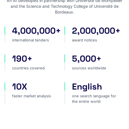
An AI developed in partnership with Université de Montpellier
and the Science and Technology College of Université de
Bordeaux.
4,000,000+
2,000,000+
international tenders
award notices
international tenders
award notices
190+
5,000+
countries covered
sources worldwide
countries covered
sources worldwide
10X
English
faster market analysis
one search language for t
faster market analysis
one search language for
the entire world