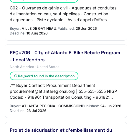
C02 - Ouvrages de génie civil - Aqueducs et conduites
d’alimentation en eau, sauf pipelines - Construction
d’aqueducs - Piste cyclable - Avis d’appel d’offres
Buyer:
VILLE DE GATINEAU.
Published:
29 Jun 2026
Deadline:
10 Aug 2026
RFQu706 - City of Atlanta E-Bike Rebate Program
- Local Vendors
North America · United States
Keyword found in the description
.** Buyer Contact: Procurement Department |
procurement@atlantaregional.org | 555-555-5555 NIGP
Codes: - 91896: Transportation Consulting - 96182:
Transportation Services (Not Otherwise Classified) (…
Buyer:
ATLANTA REGIONAL COMMISSION
Published:
24 Jun 2026
Deadline:
23 Jul 2026
Projet de sécurisation et d'embellissement du