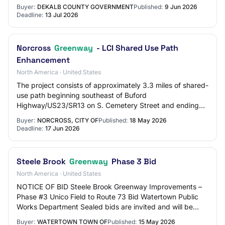
Hardware, Not Lawn Equipment, Maintenance and Re…
Buyer:
DEKALB COUNTY GOVERNMENT
Published:
9 Jun 2026
Deadline:
13 Jul 2026
Norcross
Greenway
- LCI Shared Use Path
Enhancement
North America · United States
The project consists of approximately 3.3 miles of shared-
use path beginning southeast of Buford
Highway/US23/SR13 on S. Cemetery Street and ending
near Pinnacle Way. The trail includes a combination…
Buyer:
NORCROSS, CITY OF
Published:
18 May 2026
Deadline:
17 Jun 2026
Steele Brook
Greenway
Phase 3 Bid
North America · United States
NOTICE OF BID Steele Brook Greenway Improvements –
Phase #3 Unico Field to Route 73 Bid Watertown Public
Works Department Sealed bids are invited and will be
received by the Purchasing Agent of the T…
Buyer:
WATERTOWN TOWN OF
Published:
15 May 2026