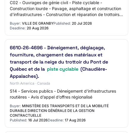
C02 - Ouvrages de génie civil - Piste cyclable -
Construction lourde - Pavage, asphaltage et construction
d’infrastructures - Construction et réparation de trottoirs -
Marques sur chaussée - Voie pié…
Buyer:
VILLE DE GRANBY
Published:
20 Jul 2026
Deadline:
20 Aug 2026
6610-26-4696 - Déneigement, déglaçage,
fourniture, chargement des matériaux et
transport de la neige du trottoir du Pont de
Québec et de la
piste cyclable
(Chaudière-
Appalaches).
North America · Canada
S14 - Services publics - Déneigement d'infrastructures
routières - Avis d’appel d’offres régionalisé
Buyer:
MINISTÈRE DES TRANSPORTS ET DE LA MOBILITÉ
DURABLE DIRECTION GÉNÉRALE DE LA GESTION
CONTRACTUELLE
Published:
16 Jul 2026
Deadline:
17 Aug 2026