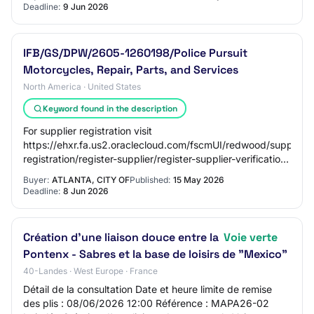
Deadline:
9 Jun 2026
IFB/GS/DPW/2605-1260198/Police Pursuit
Motorcycles, Repair, Parts, and Services
North America · United States
Keyword found in the description
For supplier registration visit
https://ehxr.fa.us2.oraclecloud.com/fscmUI/redwood/supplier-
registration/register-supplier/register-supplier-verification
Buyer Contact: Todd Stratton | gtstratton@atl…
Buyer:
ATLANTA, CITY OF
Published:
15 May 2026
Deadline:
8 Jun 2026
Création d'une liaison douce entre la
Voie verte
Pontenx - Sabres et la base de loisirs de "Mexico"
40-Landes · West Europe · France
Détail de la consultation Date et heure limite de remise
des plis : 08/06/2026 12:00 Référence : MAPA26-02