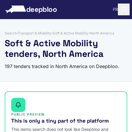
to content
deepbloo
FR
Search
›
Transport & Mobility
›
Soft & Active Mobility
›
North America
Soft & Active Mobility
tenders, North America
197 tenders tracked in North America on Deepbloo.
PUBLIC PREVIEW
This is only a tiny part of the platform
This demo search does not look like Deepbloo and