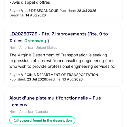
- Avis d’appel d’offres
Buyer:
VILLE DE BÉCANCOUR.
Published:
28 Jul 2026
Deadline:
14 Aug 2026
LD20260723 - Rte. 7 Improvements (Rte. 9 to
Dulles
Greenway
)
North America · United States
The Virginia Department of Transportation is seeking
expressions of interest from consulting engineering firms
who wish to provide professional engineering services for
the Phase I (Pre-Scoping to De…
Buyer:
VIRGINIA DEPARTMENT OF TRANSPORTATION
Published:
23 Jul 2026
Deadline:
13 Aug 2026
Ajout d’une piste multifonctionnelle – Rue
Lemieux
North America · Canada
Keyword found in the description