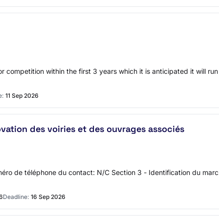
competition within the first 3 years which it is anticipated it will ru
e:
11 Sep 2026
vation des voiries et des ouvrages associés
ro de téléphone du contact: N/C Section 3 - Identification du march
6
Deadline:
16 Sep 2026