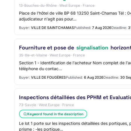
13-Bouches-du-Rhône · West Europe · France
Place de l'hôtel de ville BP 68 13250 Saint-Chamas Tél 
adjudicateur n'agit pas pour…
Buyer:
VILLE DE SAINTCHAMAS
Published:
7 Aug 2026
Deadline:
3
Fourniture et pose de
signalisation
horizont
35-Ille-et-Vilaine · West Europe · France
Section 1 - Identification de l'acheteur Nom complet de 
téléphone du contac…
Buyer:
VILLE DE FOUGÈRES
Published:
6 Aug 2026
Deadline:
30 Se
Inspections détaillées des PPHM et Evaluat
73-Savoie · West Europe · France
Keyword found in the description
Le lot 1 porte sur les inspections détaillées des portiqu
prisme ; -les portique…