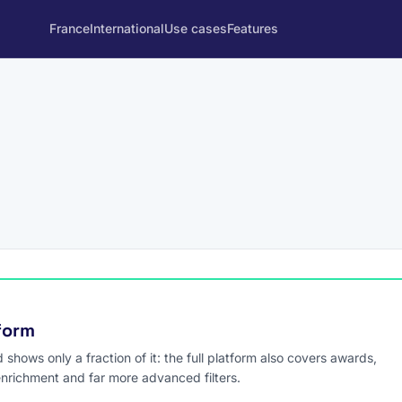
France
International
Use cases
Features
tform
hows only a fraction of it: the full platform also covers awards,
enrichment and far more advanced filters.