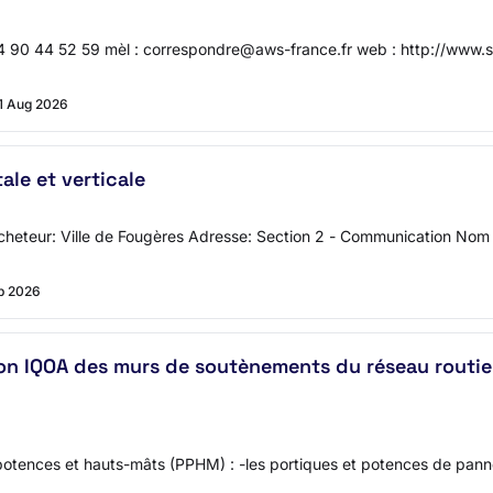
: 04 90 44 52 59 mèl : correspondre@aws-france.fr web : http://w
1 Aug 2026
ale et verticale
l'acheteur: Ville de Fougères Adresse: Section 2 - Communication N
p 2026
ion IQOA des murs de soutènements du réseau routi
es, potences et hauts-mâts (PPHM) : -les portiques et potences de p