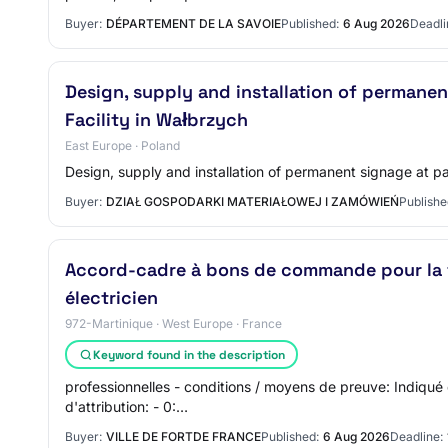
Buyer:
DÉPARTEMENT DE LA SAVOIE
Published:
6 Aug 2026
Deadli
Design, supply and installation of permane
Facility in Wałbrzych
East Europe · Poland
Design, supply and installation of permanent signage at p
Buyer:
DZIAŁ GOSPODARKI MATERIAŁOWEJ I ZAMÓWIEŃ
Publishe
Accord-cadre à bons de commande pour la fou
électricien
972-Martinique · West Europe · France
Keyword found in the description
professionnelles - conditions / moyens de preuve: Indiqué
d'attribution: - 0:…
Buyer:
VILLE DE FORTDE FRANCE
Published:
6 Aug 2026
Deadline: