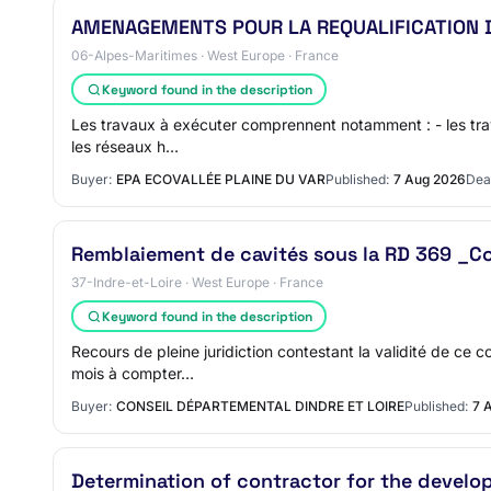
AMENAGEMENTS POUR LA REQUALIFICATION D
06-Alpes-Maritimes · West Europe · France
Keyword found in the description
Les travaux à exécuter comprennent notamment : - les trava
les réseaux h…
Buyer:
EPA ECOVALLÉE PLAINE DU VAR
Published:
7 Aug 2026
Dea
Remblaiement de cavités sous la RD 369 _
37-Indre-et-Loire · West Europe · France
Keyword found in the description
Recours de pleine juridiction contestant la validité de ce 
mois à compter…
Buyer:
CONSEIL DÉPARTEMENTAL DINDRE ET LOIRE
Published:
7 
Determination of contractor for the develop