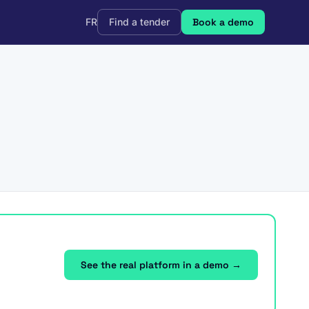
FR
Find a tender
Book a demo
See the real platform in a demo →