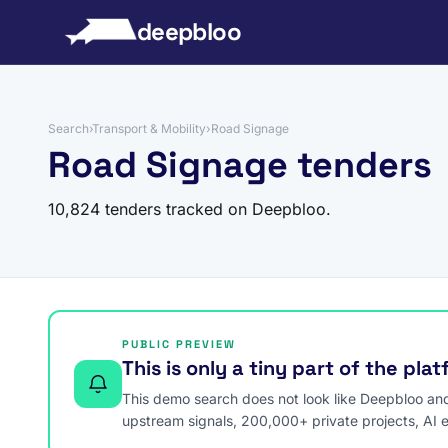
to content
deepbloo
Search
›
Transport & Mobility
›
Road Signage
Road Signage tenders
10,824 tenders tracked on Deepbloo.
PUBLIC PREVIEW
This is only a tiny part of the pla
This demo search does not look like Deepbloo and s
upstream signals, 200,000+ private projects, AI 