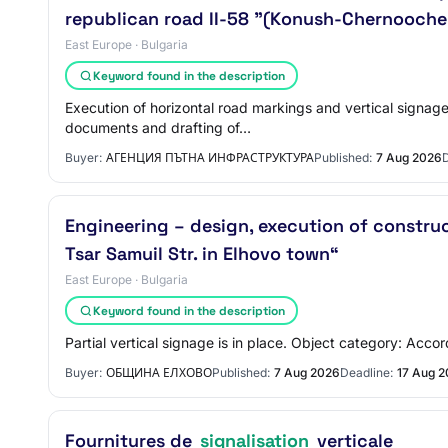
republican road II-58 "(Konush-Chernooche
East Europe · Bulgaria
Keyword found in the description
Execution of horizontal road markings and vertical signage
documents and drafting of…
Buyer:
АГЕНЦИЯ ПЪТНА ИНФРАСТРУКТУРА
Published:
7 Aug 2026
D
Engineering – design, execution of construc
Tsar Samuil Str. in Elhovo town“
East Europe · Bulgaria
Keyword found in the description
Partial vertical signage is in place. Object category: Accor
Buyer:
ОБЩИНА ЕЛХОВО
Published:
7 Aug 2026
Deadline:
17 Aug 
Fournitures de
signalisation
verticale