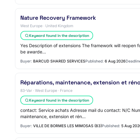
Nature Recovery Framework
West Europe · United Kingdom
Keyword found in the description
Yes Description of extensions The framework will reopen for 
be awarde…
Buyer:
BARCUD SHARED SERVICES
Published:
6 Aug 2026
Deadlin
Réparations, maintenance, extension et réno
83-Var · West Europe · France
Keyword found in the description
contact: Service achats Adresse mail du contact: N/C Numé
maintenance, extension et rén…
Buyer:
VILLE DE BORMES LES MIMOSAS (83)
Published:
5 Aug 202