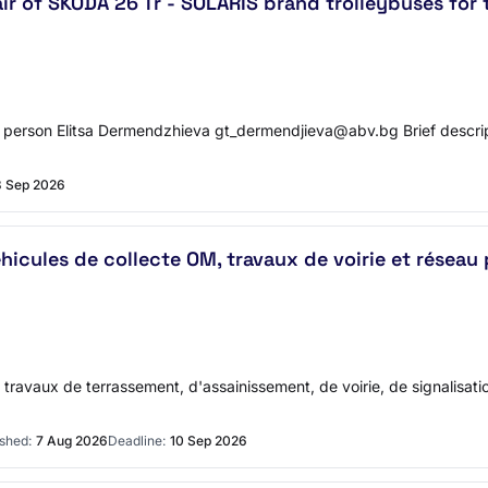
air of SKODA 26 Tr - SOLARIS brand trolleybuses for 
rson Elitsa Dermendzhieva gt_dermendjieva@abv.bg Brief descripti
8 Sep 2026
éhicules de collecte OM, travaux de voirie et rése
avaux de terrassement, d'assainissement, de voirie, de signalisation 
shed:
7 Aug 2026
Deadline:
10 Sep 2026