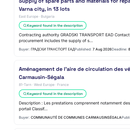
Supply of spare parts and materials for rep
Varna city, in 13 lots
East Europe · Bulgaria
Keyword found in the description
Contracting authority GRADSKI TRANSPORT EAD Contact pe
procurement includes the supply of s…
Buyer:
ГРАДСКИ ТРАНСПОРТ ЕАД
Published:
7 Aug 2026
Deadline:
Aménagement de l'aire de circulation des v
Carmausin-Ségala
81-Tarn · West Europe · France
Keyword found in the description
Description : Les prestations comprennent notamment des tr
portail Classif…
Buyer:
COMMUNAUTÉ DE COMMUNES CARMAUSINSÉGALA
Publi