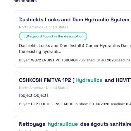
161 tenders
Dashields Locks and Dam Hydraulic System
North America · United States
Keyword found in the description
Dashields Locks and Dam Install 4 Corner Hydraulics Dash
the existing hydrauli…
Buyer:
W072 ENDIST PITTSBURGH
Published:
31 Jul 2026
Deadline
OSHKOSH FMTVA 1P2 (
Hydraulics
and HEMTT
North America · United States
[object Object]
Buyer:
DEPT OF DEFENSE APO
Published:
30 Jul 2026
Deadline:
6 
Nettoyage
hydraulique
des égouts sanitair