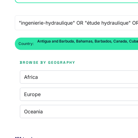
Free-text search
Antigua and Barbuda, Bahamas, Barbados, Canada, Cuba, D
Country:
BROWSE BY GEOGRAPHY
Africa
Europe
Oceania