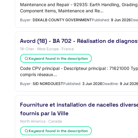
Maintenance and Repair - 92935: Earth Handling, Gradin
Component Items, Maintenance and Re…
Buyer:
DEKALB COUNTY GOVERNMENT
Published:
9 Jun 2026
Dea
Avord (18) - BA 702 - Réalisation de diagno
18-Cher · West Europe · France
Keyword found in the description
Code CPV principal - Descripteur principal : 71621000 Typ
compris réseaux…
Buyer:
SID NORDOUEST
Published:
3 Jun 2026
Deadline:
9 Jul 202
Fourniture et installation de nacelles dive
fournis par la Ville
North America · Canada
Keyword found in the description