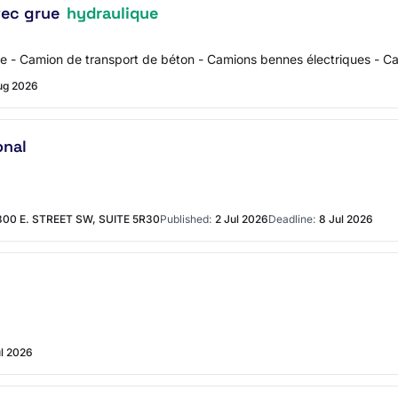
vec grue
hydraulique
e - Camion de transport de béton - Camions bennes électriques - Cam
ug 2026
onal
0 E. STREET SW, SUITE 5R30
Published:
2 Jul 2026
Deadline:
8 Jul 2026
ul 2026