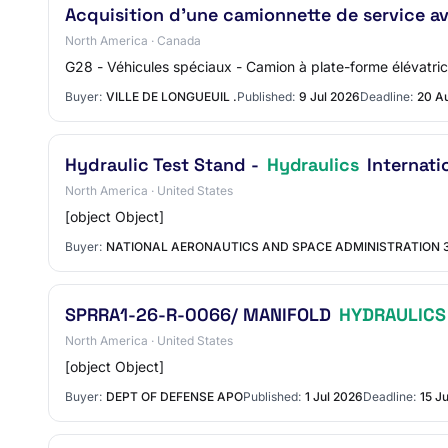
Acquisition d’une camionnette de service a
North America · Canada
G28 - Véhicules spéciaux - Camion à plate-forme élévatric
Buyer:
VILLE DE LONGUEUIL .
Published:
9 Jul 2026
Deadline:
20 A
Hydraulic Test Stand -
Hydraulics
Internati
North America · United States
[object Object]
Buyer:
NATIONAL AERONAUTICS AND SPACE ADMINISTRATION 30
SPRRA1-26-R-0066/ MANIFOLD
HYDRAULICS
North America · United States
[object Object]
Buyer:
DEPT OF DEFENSE APO
Published:
1 Jul 2026
Deadline:
15 J