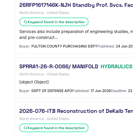
26RFP1617146K-NJH Standby Prof. Svcs. Facil
North America · United States
Keyword found in the description
Services also include preparation of engineering studies, 
and pre-construct…
Buyer:
FULTON COUNTY PURCHASING DEPT
Published:
24 Jun 2
SPRRA1-26-R-0066/ MANIFOLD
HYDRAULICS
North America · United States
[object Object]
Buyer:
DEPT OF DEFENSE APO
Published:
17 Jun 2026
Deadline:
23
2026-076-ITB Reconstruction of DeKalb Ten
North America · United States
Keyword found in the description