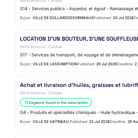
North America · Canada
S14 - Services publics - Aqueduc et égout - Ramassage et é
Buyer:
VILLE DE DOLLARDDESORMEAUX
Published:
30 Jul 2026
De
LOCATION D’UN BOUTEUR, D’UNE SOUFFLEUSE
North America · Canada
S17 - Services de transport, de voyage et de déménagemen
Buyer:
VILLE DE LASSOMPTION
Published:
29 Jul 2026
Deadline:
2
Achat et livraison d’huiles, graisses et lubrif
North America · Canada
Keyword found in the description
G4 - Produits et spécialités chimiques - Huile hydraulique - 
Buyer:
VILLE DE GATINEAU.
Published:
23 Jul 2026
Deadline:
26 Au