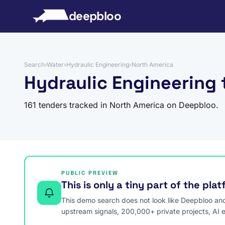
to content
deepbloo
Search
›
Water
›
Hydraulic Engineering
›
North America
Hydraulic Engineering 
161 tenders tracked in North America on Deepbloo.
PUBLIC PREVIEW
This is only a tiny part of the pla
This demo search does not look like Deepbloo and s
upstream signals, 200,000+ private projects, AI 