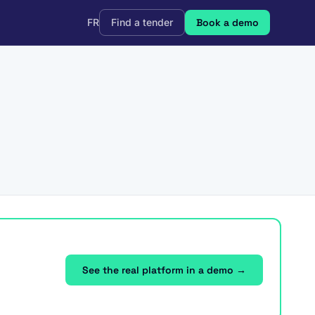
FR
Find a tender
Book a demo
See the real platform in a demo →