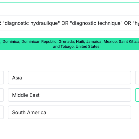
ominica, Dominican Republic, Grenada, Haiti, Jamaica, Mexico, Saint Kitts and
and Tobago, United States
Asia
Middle East
South America