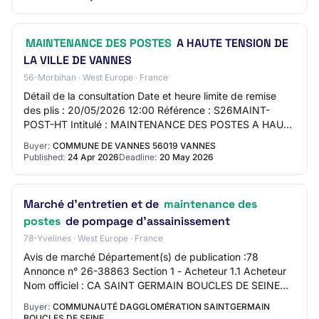
MAINTENANCE DES POSTES
A HAUTE TENSION DE
LA VILLE DE VANNES
56-Morbihan · West Europe · France
Détail de la consultation Date et heure limite de remise
des plis : 20/05/2026 12:00 Référence : S26MAINT-
POST-HT Intitulé : MAINTENANCE DES POSTES A HAUTE
TENSION DE LA VILLE DE VANNES Objet : MAINT…
Buyer:
COMMUNE DE VANNES 56019 VANNES
Published:
24 Apr 2026
Deadline:
20 May 2026
Marché d'entretien et de
maintenance des
postes
de pompage d'assainissement
78-Yvelines · West Europe · France
Avis de marché Département(s) de publication :78
Annonce n° 26-38863 Section 1 - Acheteur 1.1 Acheteur
Nom officiel : CA SAINT GERMAIN BOUCLES DE SEINE
Forme juridique de l'acheteur : Autorité locale…
Buyer:
COMMUNAUTÉ DAGGLOMÉRATION SAINTGERMAIN
BOUCLES DE SEINE