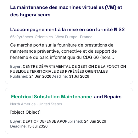
La maintenance des machines virtuelles (VM) et
des hyperviseurs
L'accompagnement à la mise en conformité NIS2
66-Pyrénées-Orientales · West Europe · France
Ce marché porte sur la fourniture de prestations de
maintenance préventive, corrective et de support de
l'ensemble du parc informatique du CDG 66 (hors
téléphonie), comprenant : La maintenance des po…
Buyer:
CENTRE DÉPARTEMENTAL DE GESTION DE LA FONCTION
PUBLIQUE TERRITORIALE DES PYRÉNÉES ORIENTALES
Published:
24 Jun 2026
Deadline:
31 Jul 2026
Electrical Substation Maintenance
and Repairs
North America · United States
[object Object]
Buyer:
DEPT OF DEFENSE APO
Published:
24 Jun 2026
Deadline:
15 Jul 2026