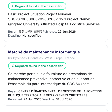
Keyword found in the description
Basic Project Situation Project Number:
SDGP370000000202602002115-1 Project Name:
Qingdao University Affiliated Hospital Logistics Services
Project Procurement 03-1 (Second Time) Procurement
Buyer:
青岛大学附属医院
Published:
29 Jun 2026
Method:…
Deadline:
Not specified
Marché de maintenance informatique
66-Pyrénées-Orientales · West Europe · France
Keyword found in the description
Ce marché porte sur la fourniture de prestations de
maintenance préventive, corrective et de support de
l'ensemble du parc informatique du CDG 66 (hors
téléphonie), comprenant : La maintenance des po…
Buyer:
CENTRE DÉPARTEMENTAL DE GESTION DE LA FONCTION
PUBLIQUE TERRITORIALE DES PYRÉNÉES ORIENTALES
Published:
24 Jun 2026
Deadline:
31 Jul 2026