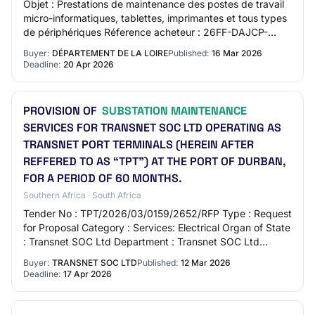
Objet : Prestations de maintenance des postes de travail
micro-informatiques, tablettes, imprimantes et tous types
de périphériques Réference acheteur : 26FF-DAJCP-
2336-C Type de marché : Services Pr…
Buyer:
DÉPARTEMENT DE LA LOIRE
Published:
16 Mar 2026
Deadline:
20 Apr 2026
PROVISION OF
SUBSTATION MAINTENANCE
SERVICES FOR TRANSNET SOC LTD OPERATING AS
TRANSNET PORT TERMINALS (HEREIN AFTER
REFFERED TO AS “TPT”) AT THE PORT OF DURBAN,
FOR A PERIOD OF 60 MONTHS.
Southern Africa · South Africa
Tender No : TPT/2026/03/0159/2652/RFP Type : Request
for Proposal Category : Services: Electrical Organ of State
: Transnet SOC Ltd Department : Transnet SOC Ltd
Province : KwaZulu-Natal Status : Pub…
Buyer:
TRANSNET SOC LTD
Published:
12 Mar 2026
Deadline:
17 Apr 2026