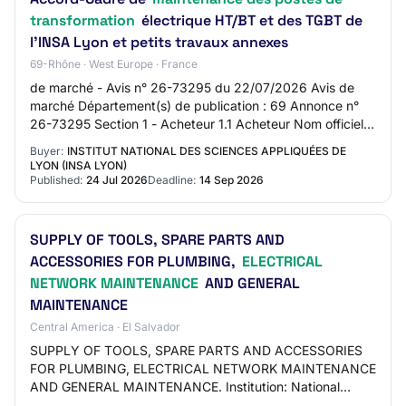
transformation
électrique HT/BT et des TGBT de
l'INSA Lyon et petits travaux annexes
69-Rhône · West Europe · France
de marché - Avis n° 26-73295 du 22/07/2026 Avis de
marché Département(s) de publication : 69 Annonce n°
26-73295 Section 1 - Acheteur 1.1 Acheteur Nom officiel :
Institut National des Sciences Appliq…
Buyer:
INSTITUT NATIONAL DES SCIENCES APPLIQUÉES DE
LYON (INSA LYON)
Published:
24 Jul 2026
Deadline:
14 Sep 2026
SUPPLY OF TOOLS, SPARE PARTS AND
ACCESSORIES FOR PLUMBING,
ELECTRICAL
NETWORK MAINTENANCE
AND GENERAL
MAINTENANCE
Central America · El Salvador
SUPPLY OF TOOLS, SPARE PARTS AND ACCESSORIES
FOR PLUMBING, ELECTRICAL NETWORK MAINTENANCE
AND GENERAL MAINTENANCE. Institution: National
School of Agriculture "Roberto Quiñonez" (ENA).