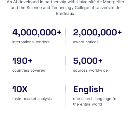
An AI developed in partnership with Université de Montpellier
and the Science and Technology College of Université de
Bordeaux.
4,000,000+
2,000,000+
international tenders
award notices
international tenders
award notices
190+
5,000+
countries covered
sources worldwide
countries covered
sources worldwide
10X
English
faster market analysis
one search language for t
faster market analysis
one search language for
the entire world