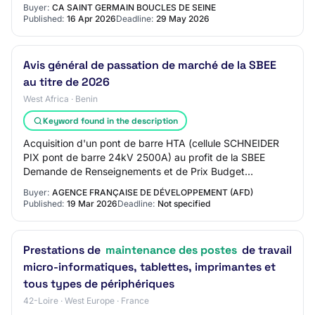
Type de marché : Services Procédure : Pro…
Buyer:
CA SAINT GERMAIN BOUCLES DE SEINE
Published:
16 Apr 2026
Deadline:
29 May 2026
Avis général de passation de marché de la SBEE
au titre de 2026
West Africa · Benin
Keyword found in the description
Acquisition d'un pont de barre HTA (cellule SCHNEIDER
PIX pont de barre 24kV 2500A) au profit de la SBEE
Demande de Renseignements et de Prix Budget
Autonome 53 Acquisition de transformateurs HTA-BT…
Buyer:
AGENCE FRANÇAISE DE DÉVELOPPEMENT (AFD)
Published:
19 Mar 2026
Deadline:
Not specified
Prestations de
maintenance des postes
de travail
micro-informatiques, tablettes, imprimantes et
tous types de périphériques
42-Loire · West Europe · France