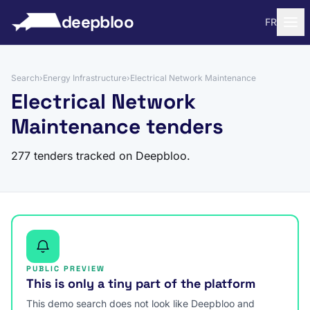
to content
deepbloo
FR
Search
›
Energy Infrastructure
›
Electrical Network Maintenance
Electrical Network
Maintenance tenders
277 tenders tracked on Deepbloo.
PUBLIC PREVIEW
This is only a tiny part of the platform
This demo search does not look like Deepbloo and