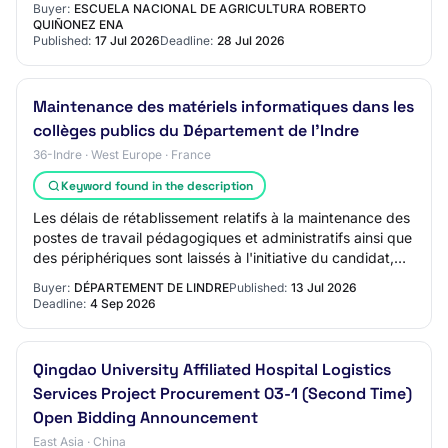
Buyer:
ESCUELA NACIONAL DE AGRICULTURA ROBERTO
Contracting me…
QUIÑONEZ ENA
Published:
17 Jul 2026
Deadline:
28 Jul 2026
Maintenance des matériels informatiques dans les
collèges publics du Département de l'Indre
36-Indre · West Europe · France
Keyword found in the description
Les délais de rétablissement relatifs à la maintenance des
postes de travail pédagogiques et administratifs ainsi que
des périphériques sont laissés à l'initiative du candidat,
sans dépasser le délai…
Buyer:
DÉPARTEMENT DE LINDRE
Published:
13 Jul 2026
Deadline:
4 Sep 2026
Qingdao University Affiliated Hospital Logistics
Services Project Procurement 03-1 (Second Time)
Open Bidding Announcement
East Asia · China