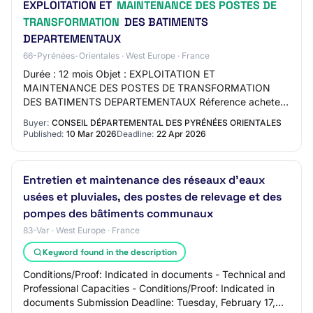
EXPLOITATION ET
MAINTENANCE DES POSTES DE
TRANSFORMATION
DES BATIMENTS
DEPARTEMENTAUX
66-Pyrénées-Orientales · West Europe · France
Durée : 12 mois Objet : EXPLOITATION ET
MAINTENANCE DES POSTES DE TRANSFORMATION
DES BATIMENTS DEPARTEMENTAUX Réference acheteur
: LL2025-FCS-GPA-0244 Type de marché : Services
Buyer:
CONSEIL DÉPARTEMENTAL DES PYRÉNÉES ORIENTALES
Procédure : Procédure…
Published:
10 Mar 2026
Deadline:
22 Apr 2026
Entretien et maintenance des réseaux d'eaux
usées et pluviales, des postes de relevage et des
pompes des bâtiments communaux
83-Var · West Europe · France
Keyword found in the description
Conditions/Proof: Indicated in documents - Technical and
Professional Capacities - Conditions/Proof: Indicated in
documents Submission Deadline: Tuesday, February 17,