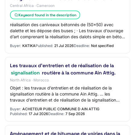
Central Africa · Cameroon
Keyword found in the description
réalisation des caniveaux bétonnés de (50x50) avec
dalette et les dépose des buses ; · Les travaux d’ouvrage
d’art comprenant la réalisation des dalots simple en béton
armé et des têtes de dalot simp…
Buyer:
KATIKA
Published:
21 Jul 2026
Deadline:
Not specified
Les travaux d’entretien et de réalisation de la
signalisation
routière à la commune Ain Attig.
North Africa · Morocco
Objet : les travaux d’entretien et de réalisation de la
signalisation routière à la commune Ain Attig. ... les
travaux d’entretien et de réalisation de la signalisation
routière à la commune Ain Atti…
Buyer:
ACHETEUR PUBLIC COMMUNE D AIN ATTIG
Published:
17 Jul 2026
Deadline:
7 Sep 2026
Aménagement et de bitumage de voiries dans la