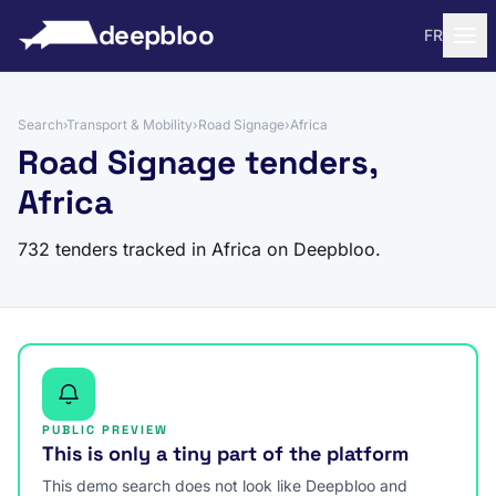
to content
deepbloo
FR
Search
›
Transport & Mobility
›
Road Signage
›
Africa
Road Signage tenders,
Africa
732 tenders tracked in Africa on Deepbloo.
PUBLIC PREVIEW
This is only a tiny part of the platform
This demo search does not look like Deepbloo and