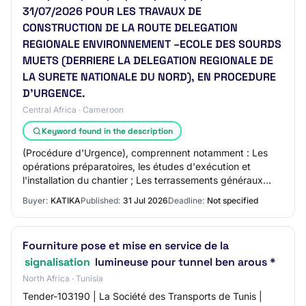
31/07/2026 POUR LES TRAVAUX DE
CONSTRUCTION DE LA ROUTE DELEGATION
REGIONALE ENVIRONNEMENT –ECOLE DES SOURDS
MUETS (DERRIERE LA DELEGATION REGIONALE DE
LA SURETE NATIONALE DU NORD), EN PROCEDURE
D’URGENCE.
Central Africa · Cameroon
Keyword found in the description
(Procédure d'Urgence), comprennent notamment : Les
opérations préparatoires, les études d'exécution et
l'installation du chantier ; Les terrassements généraux
(fouilles, déblais, remblais) ; Les trav…
Buyer:
KATIKA
Published:
31 Jul 2026
Deadline:
Not specified
Fourniture pose et mise en service de la
signalisation
lumineuse pour tunnel ben arous *
North Africa · Tunisia
Tender-103190 | La Société des Transports de Tunis |