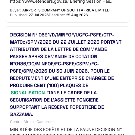
https://www.etenders.gov.za/ Briefing Session Has
Session : N/A Description TENDER FOR THE
Buyer:
AIRPORTS COMPANY OF SOUTH AFRICA LIMITED
APPOINTMENT OF THE PROVISION OF W…
Published:
27 Jul 2026
Deadline:
25 Aug 2026
DECISION N° 0631/D/MINFOF/UGFC-PSFE/CTP-
MATCo/SPM/2026 DU 22 JUILLET 2026 PORTANT
ATTRIBUTION DE LA LETTRE DE COMMANDE
PASSEE APRES DEMANDE DE COTATION
N°0186/DC/MINFOF/FC-PSFE/CSPM/FC-
PSFE/SPM/2026 DU 30 JUIN 2026, POUR LE
RECRUTEMENT D’UNE ENTEPRISE CHARGEE DE
PRODUIRE CENT (100) PLAQUES DE
SIGNALISATION
DANS LE CADRE DE LA
SECURISATION DE L’ASSIETTE FONCIERE
SUPPORTANT LA RESERVE FORESTIERE DE
BAZZAMA.
Central Africa · Cameroon
MINISTÈRE DES FORÊTS ET DE LA FAUNE DECISION N°