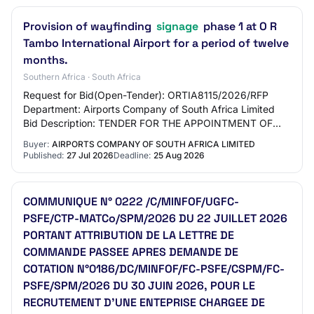
Provision of wayfinding
signage
phase 1 at O R
Tambo International Airport for a period of twelve
months.
Southern Africa · South Africa
Request for Bid(Open-Tender): ORTIA8115/2026/RFP
Department: Airports Company of South Africa Limited
Bid Description: TENDER FOR THE APPOINTMENT OF
THE PROVISION OF WAYFINDING SIGNAGE PHASE 1 AT
Buyer:
AIRPORTS COMPANY OF SOUTH AFRICA LIMITED
O R…
Published:
27 Jul 2026
Deadline:
25 Aug 2026
COMMUNIQUE N° 0222 /C/MINFOF/UGFC-
PSFE/CTP-MATCo/SPM/2026 DU 22 JUILLET 2026
PORTANT ATTRIBUTION DE LA LETTRE DE
COMMANDE PASSEE APRES DEMANDE DE
COTATION N°0186/DC/MINFOF/FC-PSFE/CSPM/FC-
PSFE/SPM/2026 DU 30 JUIN 2026, POUR LE
RECRUTEMENT D’UNE ENTEPRISE CHARGEE DE