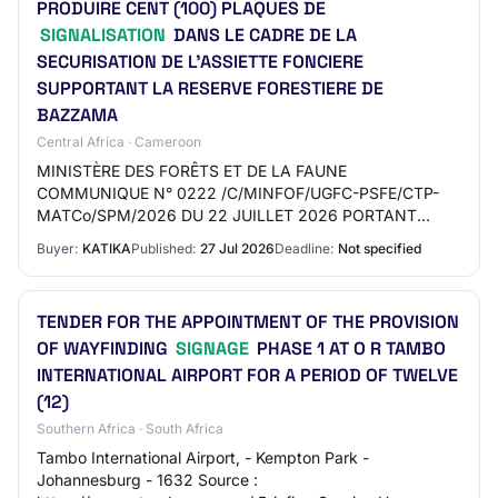
PRODUIRE CENT (100) PLAQUES DE
SIGNALISATION
DANS LE CADRE DE LA
SECURISATION DE L’ASSIETTE FONCIERE
SUPPORTANT LA RESERVE FORESTIERE DE
BAZZAMA
Central Africa · Cameroon
MINISTÈRE DES FORÊTS ET DE LA FAUNE
COMMUNIQUE N° 0222 /C/MINFOF/UGFC-PSFE/CTP-
MATCo/SPM/2026 DU 22 JUILLET 2026 PORTANT
ATTRIBUTION DE LA LETTRE DE COMMANDE PASSEE
Buyer:
KATIKA
Published:
27 Jul 2026
Deadline:
Not specified
APRES DEMANDE DE COTATION N°0186/D…
TENDER FOR THE APPOINTMENT OF THE PROVISION
OF WAYFINDING
SIGNAGE
PHASE 1 AT O R TAMBO
INTERNATIONAL AIRPORT FOR A PERIOD OF TWELVE
(12)
Southern Africa · South Africa
Tambo International Airport, - Kempton Park -
Johannesburg - 1632 Source :