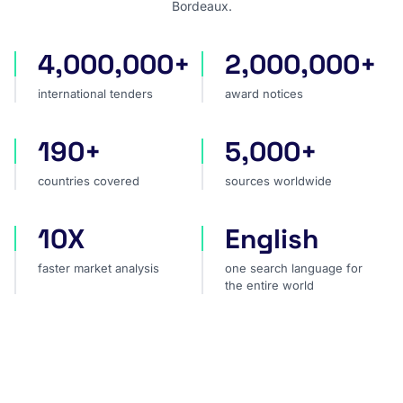
Bordeaux.
4,000,000+
2,000,000+
international tenders
award notices
international tenders
award notices
190+
5,000+
countries covered
sources worldwide
countries covered
sources worldwide
10X
English
faster market analysis
one search language for t
faster market analysis
one search language for
the entire world