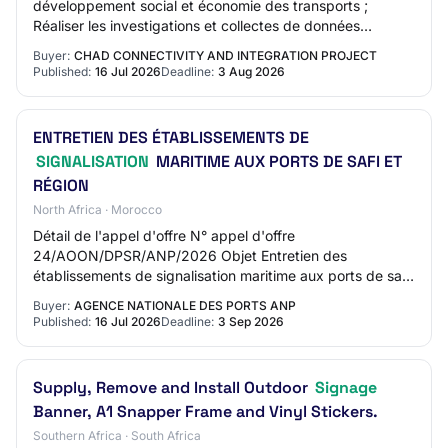
développement social et économie des transports ;
Réaliser les investigations et collectes de données
nécessaires à l’étude ; Effectuer les levés…
Buyer:
CHAD CONNECTIVITY AND INTEGRATION PROJECT
Published:
16 Jul 2026
Deadline:
3 Aug 2026
ENTRETIEN DES ÉTABLISSEMENTS DE
SIGNALISATION
MARITIME AUX PORTS DE SAFI ET
RÉGION
North Africa · Morocco
Détail de l'appel d'offre N° appel d'offre
24/AOON/DPSR/ANP/2026 Objet Entretien des
établissements de signalisation maritime aux ports de safi
et région Date limite de retrait de dossier et de remis…
Buyer:
AGENCE NATIONALE DES PORTS ANP
Published:
16 Jul 2026
Deadline:
3 Sep 2026
Supply, Remove and Install Outdoor
Signage
Banner, A1 Snapper Frame and Vinyl Stickers.
Southern Africa · South Africa