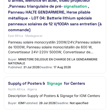
d'armes, Menotte en acier, Vidéo projecteur
,Panneau triangulaire de pré-
signalisation
,
Panneau HALTE GENDARMERIE, Herse pliable
métallique - LOT 04: Batterie lithium spéciale
panneaux solaires de 12 V/100Ah sans entretien (à
commande)
East Africa · Madagascar
Panneau solaire monocrystilin 200W/24V,Panneau solaire
de 1000W, Panneau solaire monocristallin de 600 W,
Convertisseur 24V-220V 5000W, Convertisseur de
2500W, Convertisseur de 1000W,Régulateur solai…
Buyer:
MINISTERE DELEGUE EN CHARGE DE LA GENDARMERIE
NATIONALE
Published:
31 Jul 2026
Deadline:
17 Aug 2026
Supply of Posters &
Signage
for Centers
North Africa · Algeria
Description Supply of Posters & Signage for IOM Centers
Buyer:
IOM
Published:
28 Jul 2026
Deadline:
Not specified