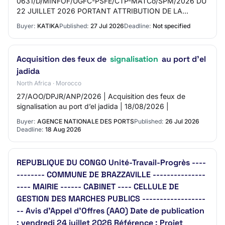
0631/D/MINFOF/UGFC-PSFE/CTP-MATCo/SPM/2026 DU
22 JUILLET 2026 PORTANT ATTRIBUTION DE LA
LETTRE DE COMMANDE PASSEE APRES DEMANDE DE
Buyer:
KATIKA
Published:
27 Jul 2026
Deadline:
Not specified
COTATION N°0186/DC/M…
Acquisition des feux de
signalisation
au port d’el
jadida
North Africa · Morocco
27/AOO/DPJR/ANP/2026 | Acquisition des feux de
signalisation au port d’el jadida | 18/08/2026 |
Buyer:
AGENCE NATIONALE DES PORTS
Published:
26 Jul 2026
Deadline:
18 Aug 2026
REPUBLIQUE DU CONGO Unité-Travail-Progrès ----
-------- COMMUNE DE BRAZZAVILLE ---------------
---- MAIRIE ------ CABINET ---- CELLULE DE
GESTION DES MARCHES PUBLICS ------------------
-- Avis d’Appel d’Offres (AAO) Date de publication
: vendredi 24 juillet 2026 Référence : Projet