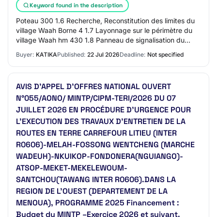
Keyword found in the description
Poteau 300 1.6 Recherche, Reconstitution des limites du
village Waah Borne 4 1.7 Layonnage sur le périmètre du
village Waah hm 430 1.8 Panneau de signalisation du
village Waah Panneau 2 SOUS-TOTAL 1…
Buyer:
KATIKA
Published:
22 Jul 2026
Deadline:
Not specified
AVIS D’APPEL D’OFFRES NATIONAL OUVERT
N°055/AONO/ MINTP/CIPM-TERI/2026 DU 07
JUILLET 2026 EN PROCÉDURE D’URGENCE POUR
L’EXECUTION DES TRAVAUX D'ENTRETIEN DE LA
ROUTES EN TERRE CARREFOUR LITIEU (INTER
R0606)-MELAH-FOSSONG WENTCHENG (MARCHE
WADEUH)-NKUIKOP-FONDONERA(NGUIANGO)-
ATSOP-MEKET-MEKELEWOUM-
SANTCHOU(TAWANG INTER R0606).DANS LA
REGION DE L’OUEST (DEPARTEMENT DE LA
MENOUA), PROGRAMME 2025 Financement :
Budget du MINTP –Exercice 2026 et suivant.