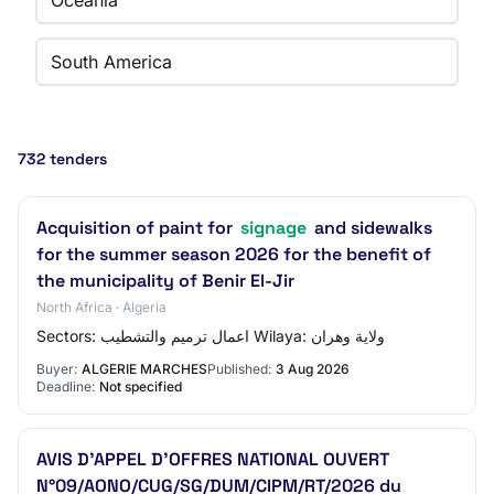
Oceania
South America
732 tenders
Acquisition of paint for
signage
and sidewalks
for the summer season 2026 for the benefit of
the municipality of Benir El-Jir
North Africa · Algeria
Sectors: اعمال ترميم والتشطيب Wilaya: ولاية وهران
Buyer:
ALGERIE MARCHES
Published:
3 Aug 2026
Deadline:
Not specified
AVIS D’APPEL D’OFFRES NATIONAL OUVERT
N°09/AONO/CUG/SG/DUM/CIPM/RT/2026 du