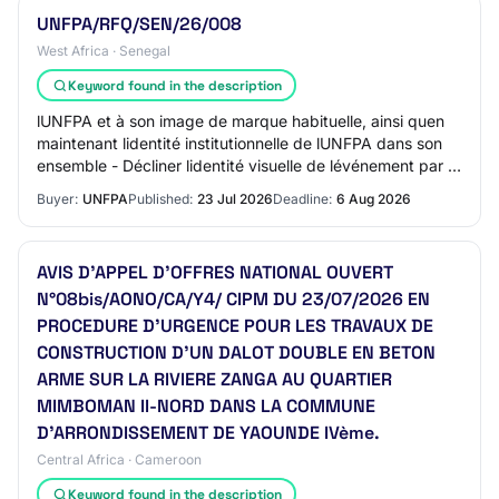
UNFPA/RFQ/SEN/26/008
West Africa · Senegal
Keyword found in the description
lUNFPA et à son image de marque habituelle, ainsi quen
maintenant lidentité institutionnelle de lUNFPA dans son
ensemble - Décliner lidentité visuelle de lévénement par la
production de différents su…
Buyer:
UNFPA
Published:
23 Jul 2026
Deadline:
6 Aug 2026
AVIS D’APPEL D’OFFRES NATIONAL OUVERT
N°08bis/AONO/CA/Y4/ CIPM DU 23/07/2026 EN
PROCEDURE D’URGENCE POUR LES TRAVAUX DE
CONSTRUCTION D’UN DALOT DOUBLE EN BETON
ARME SUR LA RIVIERE ZANGA AU QUARTIER
MIMBOMAN II-NORD DANS LA COMMUNE
D’ARRONDISSEMENT DE YAOUNDE IVème.
Central Africa · Cameroon
Keyword found in the description